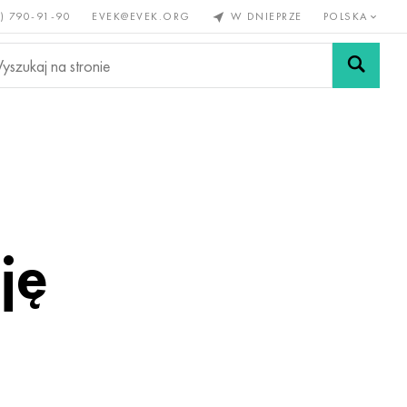
) 790-91-90
EVEK@EVEK.ORG
W DNIEPRZE
POLSKA
e
Stali
Siatki i
lazne
stopowej
połączenia
ję