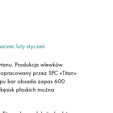
arzec
luty
styczeń
ytanu. Produkcja wlewków
, opracowany przez SPC «Titan»
ytopu bar obsada zapas 600
ęsisk płaskich można