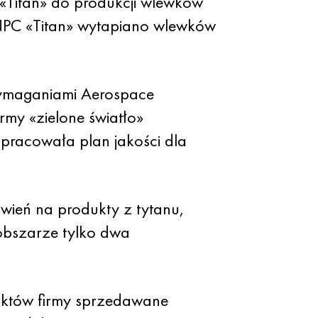
Titan» do produkcji wlewków
h NPC «Titan» wytapiano wlewków
 wymaganiami Aerospace
rmy «zielone światło»
pracowała plan jakości dla
ówień na produkty z tytanu,
obszarze tylko dwa
uktów firmy sprzedawane