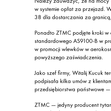
Należy zauważyć, że na mocy 
w systemie opłat za przejazd. 
38 dla dostarczania za granic
Ponadto ZTMC podjęte kroki w c
standardowego AS9100-B w produ
w promocji wlewków w aerokosmo
powyższego zaświadczenia.
Jako szef firmy, Witalij Kucuk 
podpisała kilka umów z klienta
przedsiębiorstwa państwowe —
ZTMC — jedyny producent tytan