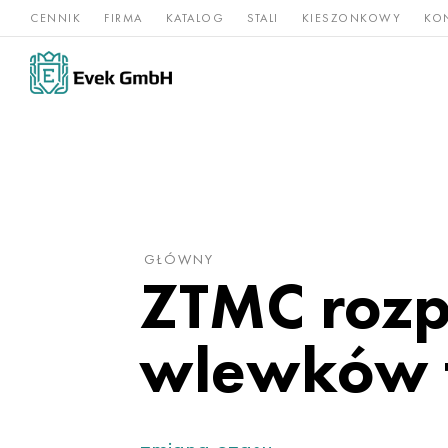
CENNIK
FIRMA
KATALOG
STALI
KIESZONKOWY
KO
Stopy
Stal
Rz
Tytan
niklu
nierdzewna
og
GŁÓWNY
ZTMC rozp
wlewków 