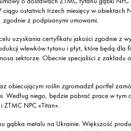
umowy o dostawach ZTMC tytanu gąbki NPC «
W ciągu ostatnich trzech miesięcy w obiektac
ą, zgodnie z podpisanymi umowami.
elu uzyskania certyfikatu jakości zgodnie z
kcji wlewków tytanu i płyt, które będą dla fi
sa sektorze. Obecnie specjaliści z zakładu o
teraz obiecującym roślin zgromadził portfel zam
mi. Według niego, będzie pobrać prace w tym 
 i ZTMC NPC «Titan».
u gąbka metalu na Ukrainie. Większość prod