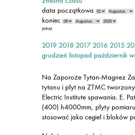
zmiana czasu
data początkowa
koniec
pokaz
2019
2018
2017
2016
2015
20
grudzień
listopad
październik
w
Na Zaporoże Tytan-Magnez Zakł
tytanu i płyt na ZTMC tworzony
Electric Institute spawania. E
(400) h4000mm, płyty pomiaru
stosować jako cegieł i bloków p