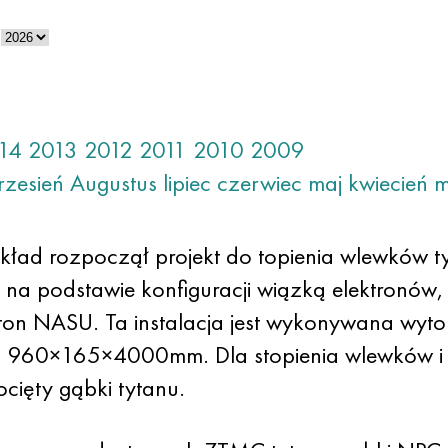
14
2013
2012
2011
2010
2009
rzesień
Augustus
lipiec
czerwiec
maj
kwiecień
m
ad rozpoczął projekt do topienia wlewków t
 na podstawie konfiguracji wiązką elektronów
. Paton NASU. Ta instalacja jest wykonywana w
 960×165×4000mm. Dla stopienia wlewków i k
ocięty gąbki tytanu.