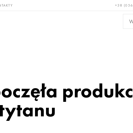
NTAKTY
+38 (056
adkie i
Brąz, miedź,
Metal
niotrwałe
mosiądz
nieże
oczęła produkc
tytanu