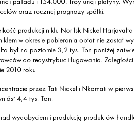
cji palladu i 154.000. Troy uncji platyny. Wyn
elów oraz rocznej prognozy spółki.
ć produkcji niklu Norilsk Nickel Harjavalta ra
, niklem w okresie pobierania opłat nie został
alta był na poziomie 3,2 tys. Ton poniżej zatwi
rowców do redystrybucji ługowania. Zaległości
ie 2010 roku
centracie przez Tati Nickel i Nkomati w pier
niósł 4,4 tys. Ton.
ad wydobyciem i produkcją produktów handlowy