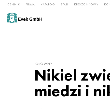
CENNIK
FIRMA
KATALOG
STALI
KIESZONKOWY
KO
Stopy
Stal
Rz
Tytan
niklu
nierdzewna
og
GŁÓWNY
Nikiel zw
miedzi i n