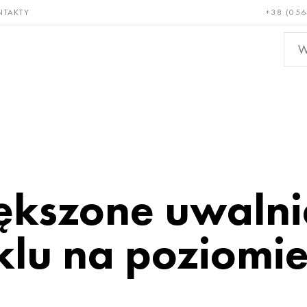
NTAKTY
+38 (056
adkie i
Brąz, miedź,
Metal
niotrwałe
mosiądz
nieże
iększone uwalni
iklu na poziomi