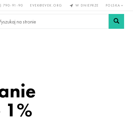
) 790-91-90
EVEK@EVEK.ORG
W DNIEPRZE
POLSKA
e
Stali
Siatki i
lazne
stopowej
połączenia
anie
e 1%