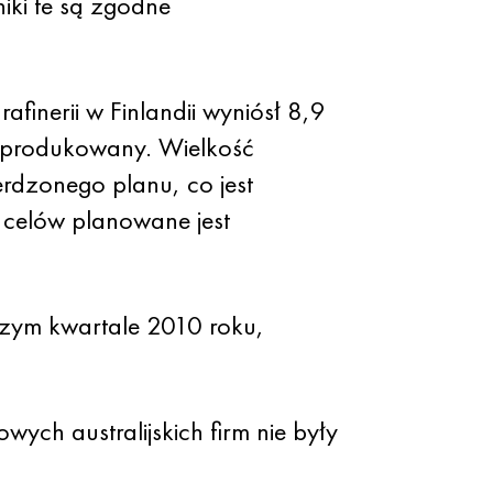
iki te są zgodne
finerii w Finlandii wyniósł 8,9
 wyprodukowany. Wielkość
erdzonego planu, co jest
 celów planowane jest
wszym kwartale 2010 roku,
ch australijskich firm nie były