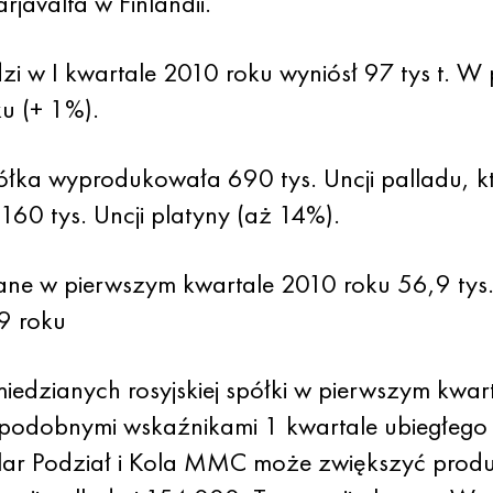
arjavalta w Finlandii.
zi w I kwartale 2010 roku wyniósł 97 tys t. W
u (+ 1%).
ka wyprodukowała 690 tys. Uncji palladu, k
60 tys. Uncji platyny (aż 14%).
ane w pierwszym kwartale 2010 roku 56,9 tys
9 roku
miedzianych rosyjskiej spółki w pierwszym kwa
z podobnymi wskaźnikami 1 kwartale ubiegłego
r Podział i Kola MMC może zwiększyć produk