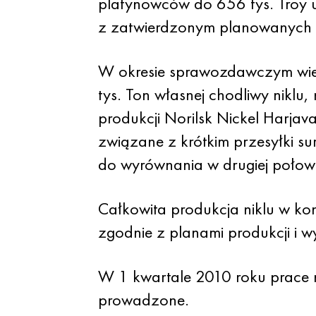
platynowców do 656 tys. Troy un
z zatwierdzonym planowanych c
W okresie sprawozdawczym wielkoś
tys. Ton własnej chodliwy niklu
produkcji Norilsk Nickel Harjav
związane z krótkim przesyłki su
do wyrównania w drugiej połow
Całkowita produkcja niklu w kon
zgodnie z planami produkcji i wy
W 1 kwartale 2010 roku prace n
prowadzone.