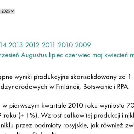
14
2013
2012
2011
2010
2009
rzesień
Augustus
lipiec
czerwiec
maj
kwiecień
m
tępne wyniki produkcyjne skonsolidowany za 
międzynarodowych w Finlandii, Botswanie i RPA.
lu w pierwszym kwartale 2010 roku wyniosła 70
roku (+ 1%). Wzrost całkowitej produkcji i n
niklu przez podmioty rosyjskie, jak również zw