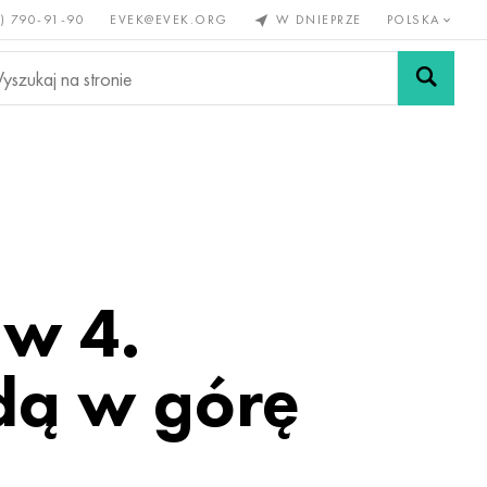
) 790-91-90
EVEK@EVEK.ORG
W DNIEPRZE
POLSKA
e
Stali
Siatki i
lazne
stopowej
połączenia
 w 4.
dą w górę