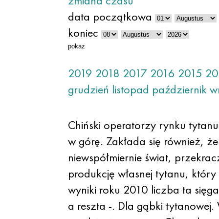
zmiana czasu
data początkowa
koniec
pokaz
2019
2018
2017
2016
2015
20
grudzień
listopad
październik
w
Chiński operatorzy rynku tytanu
w górę. Zakłada się również, ż
niewspółmiernie świat, przekra
produkcję własnej tytanu, który
wyniki roku 2010 liczba ta sięg
a reszta -. Dla gąbki tytanowej