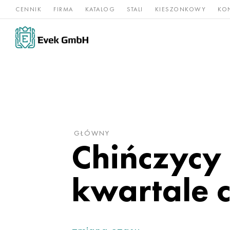
CENNIK
FIRMA
KATALOG
STALI
KIESZONKOWY
KO
Stopy
Stal
Rz
Tytan
niklu
nierdzewna
og
GŁÓWNY
Chińczycy 
kwartale 