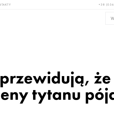
NTAKTY
+38 (056
adkie i
Brąz, miedź,
Metal
niotrwałe
mosiądz
nieże
przewidują, że
ceny tytanu pój