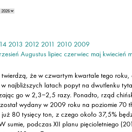
14
2013
2012
2011
2010
2009
rzesień
Augustus
lipiec
czerwiec
maj
kwiecień
m
 twierdzą, że w czwartym kwartale tego roku,
e w najbliższych latach popyt na dwutlenku ty
czając go w 2,3−2,5 razy. Ponadto, rząd chiń
 został wydany w 2009 roku na poziomie 70 th.
a już 80 tysięcy ton, z czego około 37,5% bę
. W sumie, podczas XII planu pięcioletniego (2