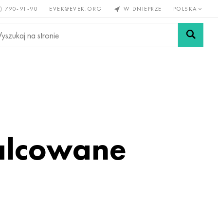
) 790-91-90
EVEK@EVEK.ORG
W DNIEPRZE
POLSKA
e
Stali
Siatki i
lazne
stopowej
połączenia
walcowane