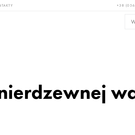
NTAKTY
+38 (056
adkie i
Brąz, miedź,
Metal
niotrwałe
mosiądz
nieże
i nierdzewnej 