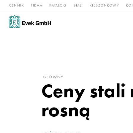
CENNIK
FIRMA
KATALOG
STALI
KIESZONKOWY
KO
Stopy
Stal
Rz
Tytan
niklu
nierdzewna
og
GŁÓWNY
Ceny stal
rosną