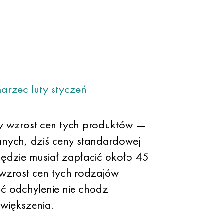
arzec
luty
styczeń
y wzrost cen tych produktów —
nych, dziś ceny standardowej
ędzie musiał zapłacić około 45
wzrost cen tych rodzajów
ć odchylenie nie chodzi
zwiększenia.