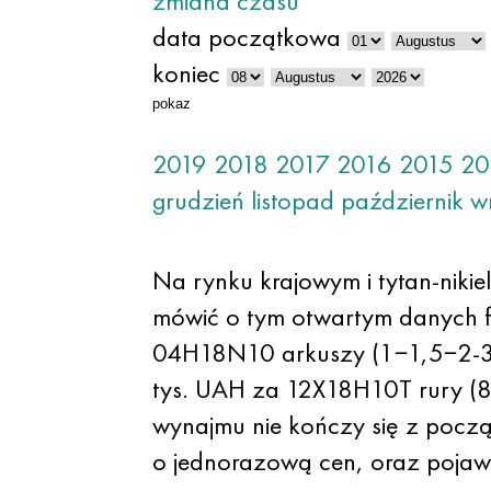
zmiana czasu
data początkowa
koniec
pokaz
2019
2018
2017
2016
2015
20
grudzień
listopad
październik
w
Na rynku krajowym i tytan-nik
mówić o tym otwartym danych f
04H18N10 arkuszy (1−1,5−2-3 m
tys. UAH za 12X18H10T rury (8
wynajmu nie kończy się z począ
o jednorazową cen, oraz pojawie