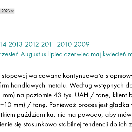
14
2013
2012
2011
2010
2009
rzesień
Augustus
lipiec
czerwiec
maj
kwiecień
m
iel stopowej walcowane kontynuowała stopniow
irm handlowych metalu. Według wstępnych da
m) na poziomie 43 tys. UAH / tonę, klient b
−10 mm) / tonę. Ponieważ proces jest gładka 
tkiem października, nie ma powodu, aby mówi
nie się stosunkowo stabilnej tendencji do ich 