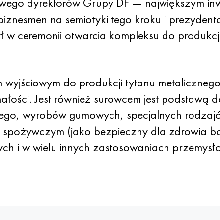
owego dyrektorów Grupy DF — największym in
 biznesmen na semiotyki tego kroku i prezydent
ł w ceremonii otwarcia kompleksu do produkc
m wyjściowym do produkcji tytanu metalicznego
ałości. Jest również surowcem jest podstawą d
ego, wyrobów gumowych, specjalnych rodzajów
 spożywczym (jako bezpieczny dla zdrowia b
ch i w wielu innych zastosowaniach przemysł