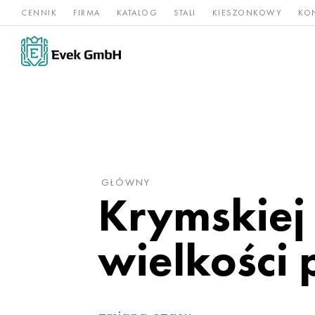
CENNIK
FIRMA
KATALOG
STALI
KIESZONKOWY
KO
Stopy
Stal
Rz
Tytan
niklu
nierdzewna
og
GŁÓWNY
Krymskiej 
wielkości 