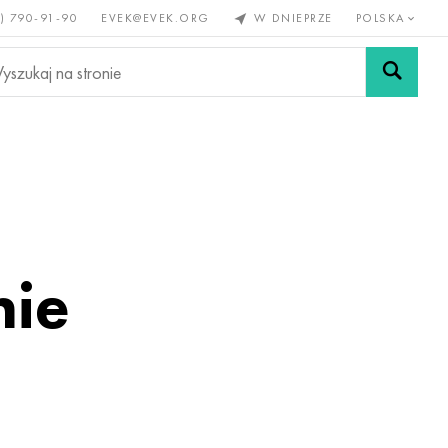
) 790-91-90
EVEK@EVEK.ORG
W DNIEPRZE
POLSKA
e
Stali
Siatki i
lazne
stopowej
połączenia
nie