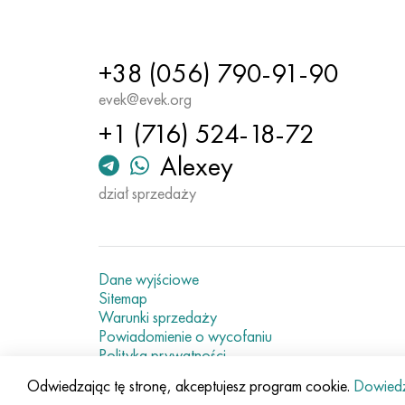
+38 (056) 790-91-90
evek@evek.org
+1 (716) 524-18-72
Alexey
dział sprzedaży
Dane wyjściowe
Sitemap
Warunki sprzedaży
Powiadomienie o wycofaniu
Polityka prywatności
Current metal prices
Odwiedzając tę stronę, akceptujesz program cookie.
Dowiedz 