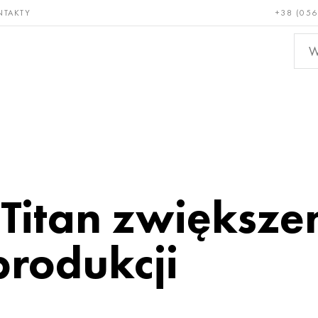
NTAKTY
+38 (056
adkie i
Brąz, miedź,
Metal
niotrwałe
mosiądz
nieże
Titan zwiększe
produkcji