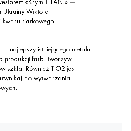
westorem «Krym TITAN.» —
a Ukrainy Wiktora
ji kwasu siarkowego
 — najlepszy istniejącego metalu
o produkcji farb, tworzyw
 szkła. Również TiO2 jest
arwnika) do wytwarzania
owych.