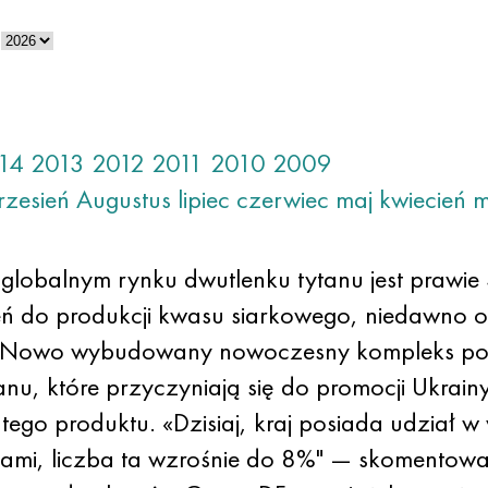
14
2013
2012
2011
2010
2009
rzesień
Augustus
lipiec
czerwiec
maj
kwiecień
m
globalnym rynku dwutlenku tytanu jest prawie 
 do produkcji kwasu siarkowego, niedawno 
n». Nowo wybudowany nowoczesny kompleks poz
nu, które przyczyniają się do promocji Ukrainy
ego produktu. «Dzisiaj, kraj posiada udział w
jami, liczba ta wzrośnie do 8%" — skomentow