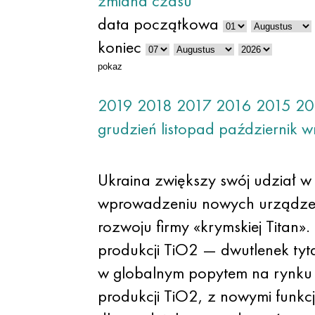
zmiana czasu
data początkowa
koniec
pokaz
2019
2018
2017
2016
2015
20
grudzień
listopad
październik
w
Ukraina zwiększy swój udział w 
wprowadzeniu nowych urządzeń
rozwoju firmy «krymskiej Tita
produkcji TiO2 — dwutlenek tyta
w globalnym popytem na rynku t
produkcji TiO2, z nowymi funkc