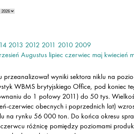
14
2013
2012
2011
2010
2009
rzesień
Augustus
lipiec
czerwiec
maj
kwiecień
m
u przeanalizował wyniki sektora niklu na pozi
ystyk WBMS brytyjskiego Office, pod koniec t
ównaniu do 1 połowy 2011) do 50 tys. Wielkość
-czerwiec obecnych i poprzednich lat) wzrosł
u na rynku 56 000 ton. Do końca okresu spr
w czerwcu różnicę pomiędzy poziomami produk