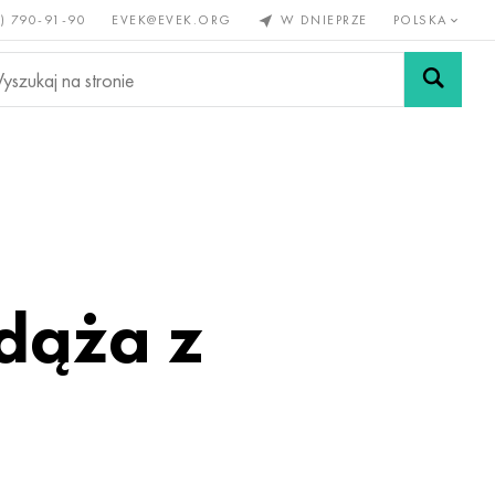
) 790-91-90
EVEK@EVEK.ORG
W DNIEPRZE
POLSKA
e
Stali
Siatki i
lazne
stopowej
połączenia
adąża z