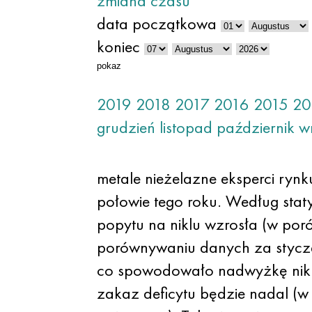
zmiana czasu
data początkowa
koniec
pokaz
2019
2018
2017
2016
2015
20
grudzień
listopad
październik
w
metale nieżelazne eksperci rynk
połowie tego roku. Według stat
popytu na niklu wzrosła (w por
porównywaniu danych za styczeń
co spowodowało nadwyżkę nikl
zakaz deficytu będzie nadal (