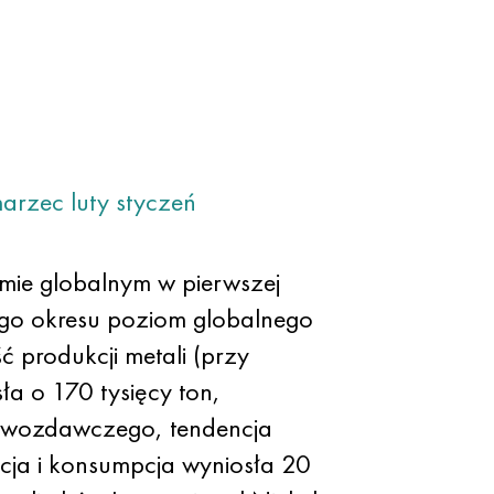
arzec
luty
styczeń
omie globalnym w pierwszej
ego okresu poziom globalnego
 produkcji metali (przy
a o 170 tysięcy ton,
awozdawczego, tendencja
cja i konsumpcja wyniosła 20