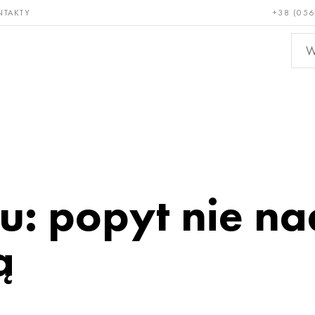
NTAKTY
+38 (056
adkie i
Brąz, miedź,
Metal
niotrwałe
mosiądz
nieże
u: popyt nie n
ą