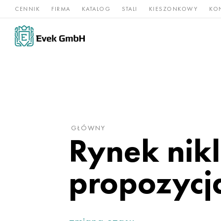
CENNIK
FIRMA
KATALOG
STALI
KIESZONKOWY
KO
Stopy
Stal
Rz
Tytan
niklu
nierdzewna
og
GŁÓWNY
Rynek nikl
propozycj