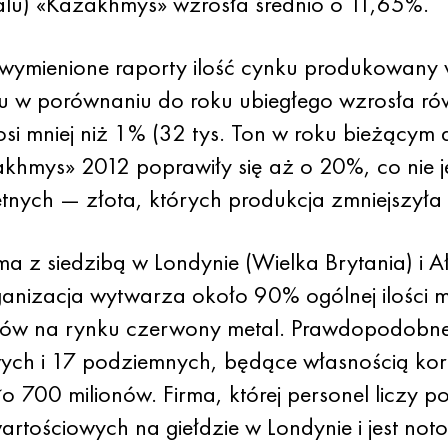
lu) «Kazakhmys» wzrosła średnio o 11,65%.
wymienione raporty ilość cynku produkowany 
u w porównaniu do roku ubiegłego wzrosła rów
si mniej niż 1% (32 tys. Ton w roku bieżącym d
khmys» 2012 poprawiły się aż o 20%, co nie j
etnych — złota, których produkcja zmniejszyła
 z siedzibą w Londynie (Wielka Brytania) i 
nizacja wytwarza około 90% ogólnej ilości mi
rów na rynku czerwony metal. Prawdopodobne 
ych i 17 podziemnych, będące własnością korp
700 milionów. Firma, której personel liczy p
 wartościowych na giełdzie w Londynie i jest n