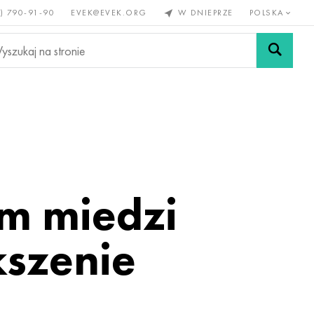
) 790-91-90
EVEK@EVEK.ORG
W DNIEPRZE
POLSKA
e
Stali
Siatki i
lazne
stopowej
połączenia
m miedzi
kszenie