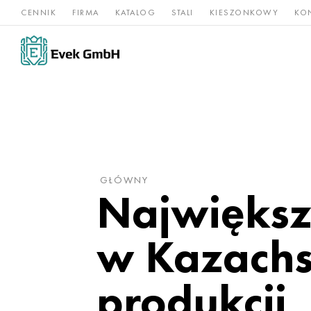
CENNIK
FIRMA
KATALOG
STALI
KIESZONKOWY
KO
Stopy
Stal
Rz
Tytan
niklu
nierdzewna
og
GŁÓWNY
Największ
w Kazachst
produkcji