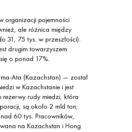
w organizacji pojemności
nież, ale różnica między
o 31, 75 tys. w przeszłości).
est drugim towarzyszem
 się o ponad 17%.
Ałma-Ata (Kazachstan) — został
edzi w Kazachstanie i jest
rezerwy rudy miedzi, która
oracji, są około 2 mld ton;
onad 60 tys. Pracowników,
otowana na Kazachstan i Hong