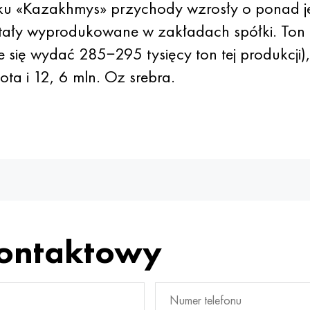
ku «Kazakhmys» przychody wzrosły o ponad je
ały wyprodukowane w zakładach spółki. Ton p
e się wydać 285−295 tysięcy ton tej produkcji)
ota i 12, 6 mln. Oz srebra.
kontaktowy