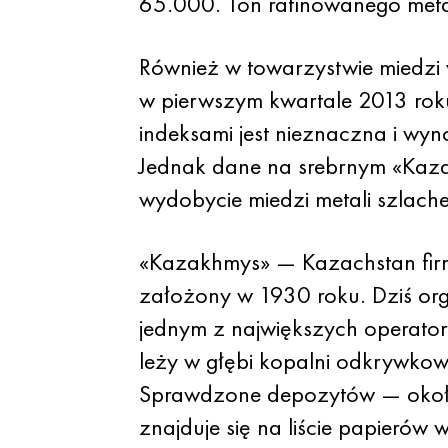
65.000. Ton rafinowanego meta
Również w towarzystwie miedzi 
w pierwszym kwartale 2013 rok
indeksami jest nieznaczna i wyno
Jednak dane na srebrnym «Kaza
wydobycie miedzi metali szlach
«Kazakhmys» — Kazachstan firma
założony w 1930 roku. Dziś orga
jednym z największych operato
leży w głębi kopalni odkrywkow
Sprawdzone depozytów — około 
znajduje się na liście papierów