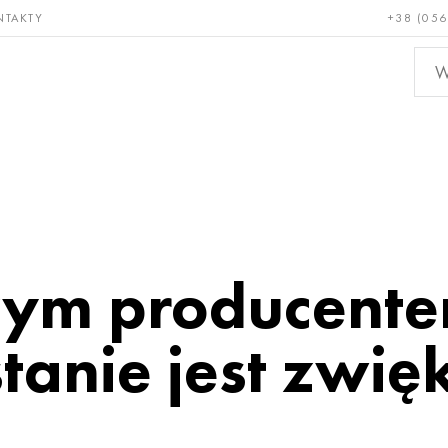
NTAKTY
+38 (056
adkie i
Brąz, miedź,
Metal
niotrwałe
mosiądz
nieże
ym producente
anie jest zwię