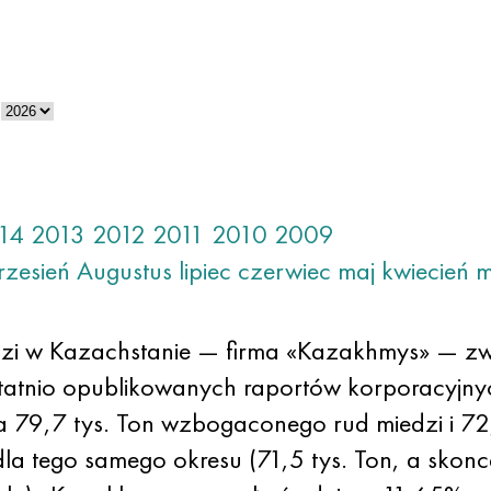
14
2013
2012
2011
2010
2009
rzesień
Augustus
lipiec
czerwiec
maj
kwiecień
m
zi w Kazachstanie — firma «Kazakhmys» — zwi
atnio opublikowanych raportów korporacyjnyc
 79,7 tys. Ton wzbogaconego rud miedzi i 72,
dla tego samego okresu (71,5 tys. Ton, a skon