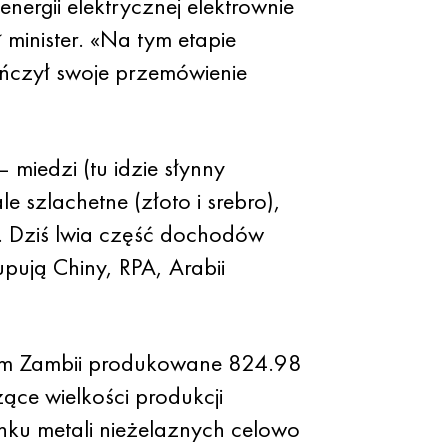
nergii elektrycznej elektrownie
inister. «Na tym etapie
ńczył swoje przemówienie
miedzi (tu idzie słynny
e szlachetne (złoto i srebro),
. Dziś lwia część dochodów
upują Chiny, RPA, Arabii
rium Zambii produkowane 824.98
zące wielkości produkcji
nku metali nieżelaznych celowo