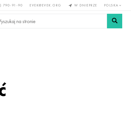
) 790-91-90
EVEK@EVEK.ORG
W DNIEPRZE
POLSKA
e
Stali
Siatki i
lazne
stopowej
połączenia
ć