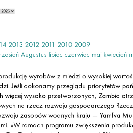
14
2013
2012
2011
2010
2009
rzesień
Augustus
lipiec
czerwiec
maj
kwiecień
m
rodukcję wyrobów z miedzi o wysokiej wartości
zi. Jeśli dokonamy przeglądu priorytetów pań
h więcej wysoko przetworzonych, Zambia otr
wych na rzecz rozwoju gospodarczego Rzeczypo
 i rozwoju zasobów wodnych kraju — Yamfva 
ami. «W ramach programu zwiększenia produkc