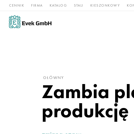
CENNIK
FIRMA
KATALOG
STALI
KIESZONKOWY
KO
Stopy
Stal
Rz
Tytan
niklu
nierdzewna
og
GŁÓWNY
Zambia pl
produkcję