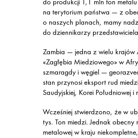
do produkcji 1,1 mln ton metalu 
na terytorium państwa — z obe
o naszych planach, mamy nadzi
do dziennikarzy przedstawiciel
Zambia — jedna z wielu krajów A
«Zagłębia Miedziowego» w Afryce)
szmaragdy i węgiel — georazved
stan przynosi eksport rud miedzi
Saudyjskiej, Korei Południowej i
Wcześniej stwierdzono, że w ub
tys. Ton miedzi. Jednak obecny r
metalowej w kraju niekompletne