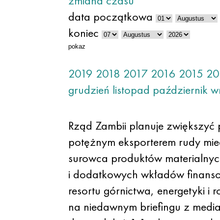
zmiana czasu
data początkowa
koniec
pokaz
2019
2018
2017
2016
2015
20
grudzień
listopad
październik
w
Rząd Zambii planuje zwiększyć p
potężnym eksporterem rudy mied
surowca produktów materialnyc
i dodatkowych wkładów finanso
resortu górnictwa, energetyki
na niedawnym briefingu z medi