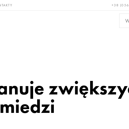
NTAKTY
+38 (056
adkie i
Brąz, miedź,
Metal
niotrwałe
mosiądz
nieże
anuje zwiększy
 miedzi