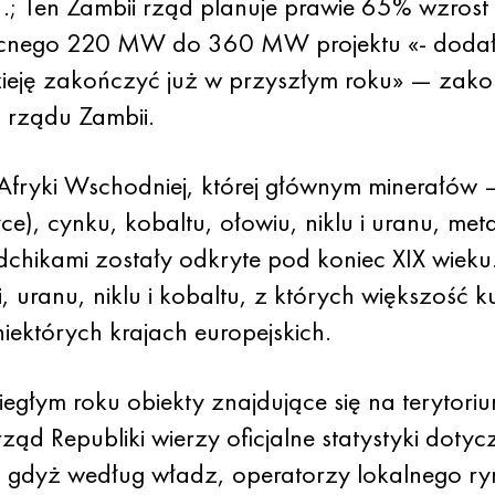
.; Ten Zambii rząd planuje prawie 65% wzrost e
cnego 220 MW do 360 MW projektu «- dodał m
eję zakończyć już w przyszłym roku» — zako
a rządu Zambii.
fryki Wschodniej, której głównym minerałów — 
, cynku, kobaltu, ołowiu, niklu i uranu, metal
chikami zostały odkryte pod koniec XIX wieku
, uranu, niklu i kobaltu, z których większość k
 niektórych krajach europejskich.
iegłym roku obiekty znajdujące się na teryto
ząd Republiki wierzy oficjalne statystyki dotyc
, gdyż według władz, operatorzy lokalnego ry