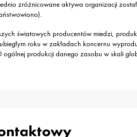
zednio zróżnicowane aktywa organizacji zosta
państwowiono).
ększych światowych producentów miedzi, produk
 ubiegłym roku w zakładach koncernu wyprod
ogólnej produkcji danego zasobu w skali glob
kontaktowy