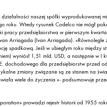
 działalności naszej spółki wyprodukowanej mi
go roku. Wtedy rysunek Codelco nie mógł pok
ki pracy przedsiębiorstwa w pierwszym kwarta
 Ivan Arriagada (Ivan Arriagada). «Równolegle
ncję spadkową. Jeśli w ubiegłym roku między s
em) wyniósł 1,51 mld. USD, a następnie w I kw
j. E. dochodowego dla przedsiębiorstw przed o
adykalne zmiany związane są ze stanem na świ
awiała wiele do życzenia «- podsumowuje przed
oration» prowadzi rejestr historii od 1955 roku