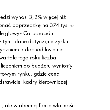
edzi wynosi 3,2% więcej niż
onać poprzeczkę na 374 tys. «-
le głowy» Corporación
 z tym, dane dotyczące zysku
tyczniem a dochód kwietnia
artale tego roku liczba
dliczeniem do budżetu wyniosły
atowym rynku, gdzie cena
stawiciel kadry kierowniczej
, ale w obecnej firmie własności