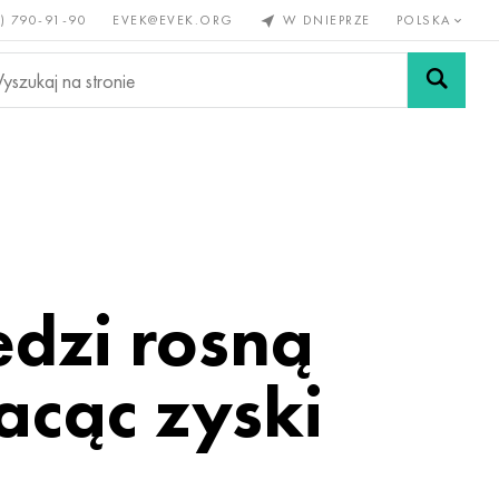
) 790-91-90
EVEK@EVEK.ORG
W DNIEPRZE
POLSKA
e
Stali
Siatki i
lazne
stopowej
połączenia
edzi rosną
racąc zyski