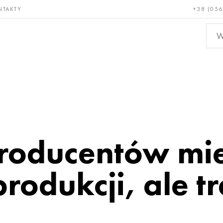
NTAKTY
+38 (056
adkie i
Brąz, miedź,
Metal
niotrwałe
mosiądz
nieże
producentów mi
produkcji, ale t