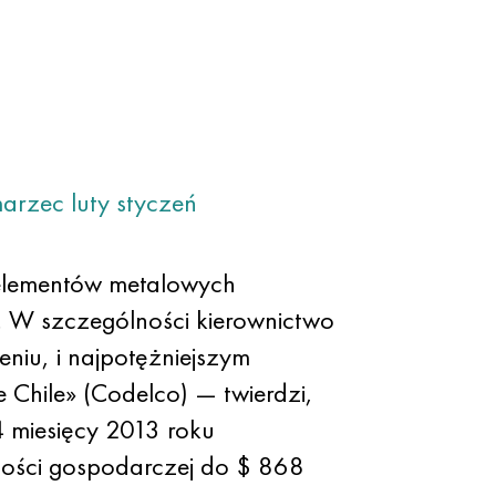
arzec
luty
styczeń
 elementów metalowych
. W szczególności kierownictwo
niu, i najpotężniejszym
 Chile» (Codelco) — twierdzi,
4 miesięcy 2013 roku
ności gospodarczej do $ 868