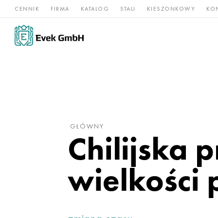
CENNIK
FIRMA
KATALOG
STALI
KIESZONKOWY
KO
Stopy
Stal
Rz
Tytan
niklu
nierdzewna
og
GŁÓWNY
Chilijska 
wielkości 