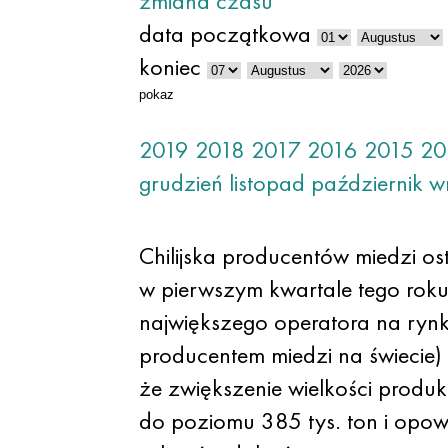
zmiana czasu
data początkowa
koniec
pokaz
2019
2018
2017
2016
2015
20
grudzień
listopad
październik
w
Chilijska producentów miedzi o
w pierwszym kwartale tego roku
największego operatora na rynku
producentem miedzi na świecie)
że zwiększenie wielkości produ
do poziomu 385 tys. ton i opo