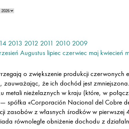
14
2013
2012
2011
2010
2009
rzesień
Augustus
lipiec
czerwiec
maj
kwiecień
m
strzegają o zwiększenie produkcji czerwonych
, zauważając, że ich dochód jest zmniejszona
 metali nieżelaznych w kraju (które, w połącze
 — spółka «Corporación Nacional del Cobre de
kcji zasobów z własnych środków w pierwszej 
wiada równoległe obniżenie dochodu z działal