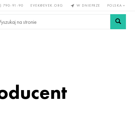
) 790-91-90
EVEK@EVEK.ORG
W DNIEPRZE
POLSKA
e
Stali
Siatki i
lazne
stopowej
połączenia
roducent