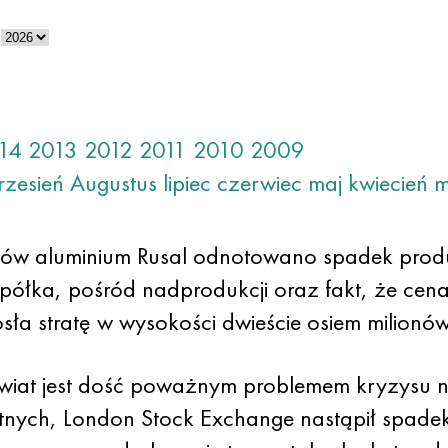
14
2013
2012
2011
2010
2009
rzesień
Augustus
lipiec
czerwiec
maj
kwiecień
m
tów aluminium Rusal odnotowano spadek produk
spółka, pośród nadprodukcji oraz fakt, że cen
sła stratę w wysokości dwieście osiem milionó
świat jest dość poważnym problemem kryzysu 
tnych, London Stock Exchange nastąpił spade