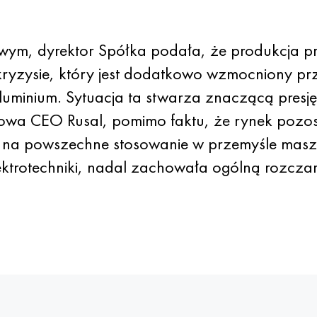
m, dyrektor Spółka podała, że ​​produkcja p
 w kryzysie, który jest dodatkowo wzmocniony 
uminium. Sytuacja ta stwarza znaczącą presję
a CEO Rusal, pomimo faktu, że rynek pozostaj
u na powszechne stosowanie w przemyśle mas
ktrotechniki, nadal zachowała ogólną rozcza