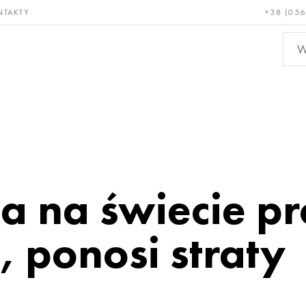
NTAKTY
+38 (056
adkie i
Brąz, miedź,
Metal
niotrwałe
mosiądz
nieże
a na świecie p
 ponosi straty