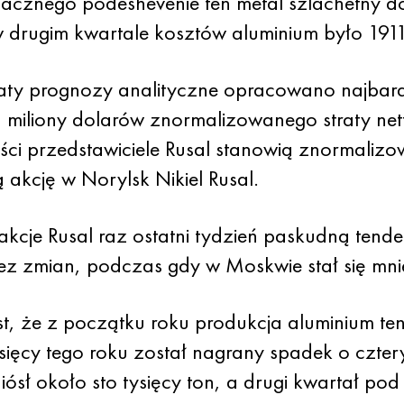
acznego podeshevenie ten metal szlachetny d
w drugim kwartale kosztów aluminium było 191
e laty prognozy analityczne opracowano najbar
a miliony dolarów znormalizowanego straty netto
ści przedstawiciele Rusal stanowią znormaliz
 akcję w Norylsk Nikiel Rusal.
kcje Rusal raz ostatni tydzień paskudną tend
ez zmian, podczas gdy w Moskwie stał się mnie
, że z początku roku produkcja aluminium ten
sięcy tego roku został nagrany spadek o czter
ósł około sto tysięcy ton, a drugi kwartał po