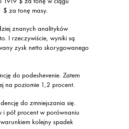
o 1919 $ za tonę w ciągu
1 $ za tonę masy.
dziej znanych analityków
. I rzeczywiście, wyniki są
owany zysk netto skorygowanego
encję do podeshevenie. Zatem
j na poziomie 1,2 procent.
dencję do zmniejszania się.
y i pół procent w porównaniu
d warunkiem kolejny spadek