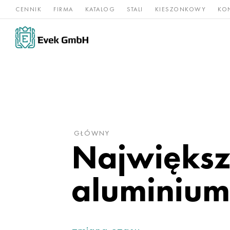
CENNIK
FIRMA
KATALOG
STALI
KIESZONKOWY
KO
Stopy
Stal
Rz
Tytan
niklu
nierdzewna
og
GŁÓWNY
Największ
aluminium,