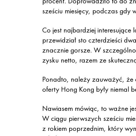
procent. Doprowadziło to do zn
sześciu miesięcy, podczas gdy 
Co jest najbardziej interesując
przewidział sto czterdzieści dw
znacznie gorsze. W szczególno
zysku netto, razem ze skuteczną
Ponadto, należy zauważyć, że a
oferty Hong Kong były niemal b
Nawiasem mówiąc, to ważne jest
W ciągu pierwszych sześciu mie
z rokiem poprzednim, który wyni