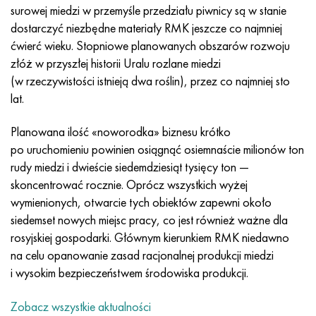
Incotherm
47nd
HN62VMYUT
WT-35
1.4466 - AISI 310MoLn
10X17H13M3T
2,0872, CuNi10Fe1Mn, Cw352h
Czerwony mosiądz
45G2, 45g2, AISI 1144
Р6М5, 1.3343, hs6-5-2, sw7m
surowej miedzi w przemyśle przedziału piwnicy są w stanie
dostarczyć niezbędne materiały RMK jeszcze co najmniej
Incotest
47НХР
HN62MVKYU
PT-1M
Stop Al6xn
10X18N18Yu4D
Silikonowy brąz aluminiowy
C84400, CuSn2ZnPb
Stal konstrukcyjna stopowa
Р6М5К5, 1.3243, hs6-5-2-5
ćwierć wieku. Stopniowe planowanych obszarów rozwoju
złóż w przyszłej historii Uralu rozlane miedzi
Jette M152
49KF
HN63MB
PT-3V
15-7Ph® - 1.4532
11X11N2V2MF
CW301G, C64200
C83600, CuSn5ZnPb
10g2, 10g2, AISI 1513
R6M5F3, 1.3344, hs6-5-3
(w rzeczywistości istnieją dwa roślin), przez co najmniej sto
lat.
Kobalt 6B
49K2F, 49K2FA-VI
XN65VM
PT-7M
PH 13-8 Mo - 1,4534
12X18H9T
brąz krzemowy
12X2H4A, 15NiCr13, 1.5752
Р9М4К8,1.3207
Planowana ilość «noworodka» biznesu krótko
marowanie 250
Stop 50N
HN65VMTYU
2B
1.4542 - 17-4Ph®
13H11N2V2MF
C65500, CuAl11Fe3
AC14, 11SMnPb30
R12F3, 1.3318, sw12
po uruchomieniu powinien osiągnąć osiemnaście milionów ton
rudy miedzi i dwieście siedemdziesiąt tysięcy ton —
Rene 41
Stop 50NP
KhN67MVTYu
SPT-2 sv
Custom 455® - 1.4543 - uns 45500
15x11mf
C65620, CuSi3Fe2Zn3
20G, 20min5
P18, 1.3355, hs18-0-1, sw18
skoncentrować rocznie. Oprócz wszystkich wyżej
wymienionych, otwarcie tych obiektów zapewni około
Marażowanie 300
50NHS
KhN68VKTYU
AT3
1.4545 - 15-5Ph®
15х12vnmf
C65100, CuSi1,5
20XH3A, AISI 4320, 20hn3a
Stal węglowa
siedemset nowych miejsc pracy, co jest również ważne dla
rosyjskiej gospodarki. Głównym kierunkiem RMK niedawno
Marażowanie 350
Stop 52N
KhN68VMTYUK-vd
3M
1.4548 - 17-4Ph®
15Х12Н2MVFAB
Brąz cynowo-ołowiowy
20HM, 24CrMo5, 20hm
У10,1.1645, C105W1
na celu opanowanie zasad racjonalnej produkcji miedzi
i wysokim bezpieczeństwem środowiska produkcji.
MP35N
52K12F
HN70VMTYU
TL3
1.4550 - AISI 347
15X16K5N2MVFAB
c92200, CuSn6Zn4Pb2
25KhGM, 20CrMo5, 1.7264
11G12, 110G13L, X120Mn12
Zobacz wszystkie aktualności