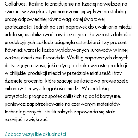
Incotherm
47nd
HN62VMYUT
WT-35
1.4466 - AISI 310MoLn
10X17H13M3T
2,0872, CuNi10Fe1Mn, Cw352h
Czerwony mosiądz
45G2, 45g2, AISI 1144
Р6М5, 1.3343, hs6-5-2, sw7m
Collahuasi. Roślina ta znajduje się na trzeciej największej na
świecie, w związku z tym naruszenie jej wpływu na stabilną
Incotest
47НХР
HN62MVKYU
PT-1M
Stop Al6xn
10X18N18Yu4D
Silikonowy brąz aluminiowy
C84400, CuSn2ZnPb
Stal konstrukcyjna stopowa
Р6М5К5, 1.3243, hs6-5-2-5
pracę odpowiedniej równowagi całej światowej
społeczności. Jednak po serii poprawek do uwalniania miedzi
Jette M152
49KF
HN63MB
PT-3V
15-7Ph® - 1.4532
11X11N2V2MF
CW301G, C64200
C83600, CuSn5ZnPb
10g2, 10g2, AISI 1513
R6M5F3, 1.3344, hs6-5-3
udało się ustabilizować, aw bieżącym roku wzrost zdolności
produkcyjnych zakładu osiągnęła czterdzieści trzy procent.
Kobalt 6B
49K2F, 49K2FA-VI
XN65VM
PT-7M
PH 13-8 Mo - 1,4534
12X18H9T
brąz krzemowy
12X2H4A, 15NiCr13, 1.5752
Р9М4К8,1.3207
Również wzrosła liczba wydobywanych surowców w innej
ważnej dziedzinie Escondida. Według najnowszych danych
marowanie 250
Stop 50N
HN65VMTYU
2B
1.4542 - 17-4Ph®
13H11N2V2MF
C65500, CuAl11Fe3
AC14, 11SMnPb30
R12F3, 1.3318, sw12
dotyczących czasu, jaki upłynął od roku wzrostu produkcji
w chilijskiej produkcji miedzi w przedziale miał sześć i trzy
Rene 41
Stop 50NP
KhN67MVTYu
SPT-2 sv
Custom 455® - 1.4543 - uns 45500
15x11mf
C65620, CuSi3Fe2Zn3
20G, 20min5
P18, 1.3355, hs18-0-1, sw18
dziesiąte procenta, które szacuje się ilościowo prawie sześć
milionów ton wysokiej jakości miedzi. W niedalekiej
Marażowanie 300
50NHS
KhN68VKTYU
AT3
1.4545 - 15-5Ph®
15х12vnmf
C65100, CuSi1,5
20XH3A, AISI 4320, 20hn3a
Stal węglowa
przyszłości prognoz spółek chilijskich są dość korzystne,
ponieważ zapotrzebowanie na czerwonym materiałów
Marażowanie 350
Stop 52N
KhN68VMTYUK-vd
3M
1.4548 - 17-4Ph®
15Х12Н2MVFAB
Brąz cynowo-ołowiowy
20HM, 24CrMo5, 20hm
У10,1.1645, C105W1
technologicznych i strukturalnych zapowiada się stale
rozwijać i zwiększać.
MP35N
52K12F
HN70VMTYU
TL3
1.4550 - AISI 347
15X16K5N2MVFAB
c92200, CuSn6Zn4Pb2
25KhGM, 20CrMo5, 1.7264
11G12, 110G13L, X120Mn12
Zobacz wszystkie aktualności