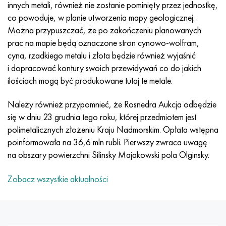
Incotherm
47nd
HN62VMYUT
WT-35
1.4466 - AISI 310MoLn
10X17H13M3T
2,0872, CuNi10Fe1Mn, Cw352h
Czerwony mosiądz
45G2, 45g2, AISI 1144
Р6М5, 1.3343, hs6-5-2, sw7m
innych metali, również nie zostanie pominięty przez jednostkę,
co powoduje, w planie utworzenia mapy geologicznej.
Incotest
47НХР
HN62MVKYU
PT-1M
Stop Al6xn
10X18N18Yu4D
Silikonowy brąz aluminiowy
C84400, CuSn2ZnPb
Stal konstrukcyjna stopowa
Р6М5К5, 1.3243, hs6-5-2-5
Można przypuszczać, że po zakończeniu planowanych
prac na mapie będą oznaczone stron cynowo-wolfram,
Jette M152
49KF
HN63MB
PT-3V
15-7Ph® - 1.4532
11X11N2V2MF
CW301G, C64200
C83600, CuSn5ZnPb
10g2, 10g2, AISI 1513
R6M5F3, 1.3344, hs6-5-3
cyna, rzadkiego metalu i złota będzie również wyjaśnić
i dopracować kontury swoich przewidywań co do jakich
Kobalt 6B
49K2F, 49K2FA-VI
XN65VM
PT-7M
PH 13-8 Mo - 1,4534
12X18H9T
brąz krzemowy
12X2H4A, 15NiCr13, 1.5752
Р9М4К8,1.3207
ilościach mogą być produkowane tutaj te metale.
Należy również przypomnieć, że Rosnedra Aukcja odbędzie
marowanie 250
Stop 50N
HN65VMTYU
2B
1.4542 - 17-4Ph®
13H11N2V2MF
C65500, CuAl11Fe3
AC14, 11SMnPb30
R12F3, 1.3318, sw12
się w dniu 23 grudnia tego roku, której przedmiotem jest
polimetalicznych złożeniu Kraju Nadmorskim. Opłata wstępna
Rene 41
Stop 50NP
KhN67MVTYu
SPT-2 sv
Custom 455® - 1.4543 - uns 45500
15x11mf
C65620, CuSi3Fe2Zn3
20G, 20min5
P18, 1.3355, hs18-0-1, sw18
poinformowała na 36,6 mln rubli. Pierwszy zwraca uwagę
na obszary powierzchni Silinsky Majakowski pola Olginsky.
Marażowanie 300
50NHS
KhN68VKTYU
AT3
1.4545 - 15-5Ph®
15х12vnmf
C65100, CuSi1,5
20XH3A, AISI 4320, 20hn3a
Stal węglowa
Zobacz wszystkie aktualności
Marażowanie 350
Stop 52N
KhN68VMTYUK-vd
3M
1.4548 - 17-4Ph®
15Х12Н2MVFAB
Brąz cynowo-ołowiowy
20HM, 24CrMo5, 20hm
У10,1.1645, C105W1
MP35N
52K12F
HN70VMTYU
TL3
1.4550 - AISI 347
15X16K5N2MVFAB
c92200, CuSn6Zn4Pb2
25KhGM, 20CrMo5, 1.7264
11G12, 110G13L, X120Mn12