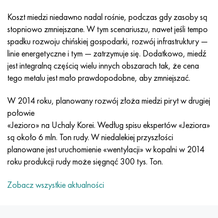
Incotherm
47nd
HN62VMYUT
WT-35
1.4466 - AISI 310MoLn
10X17H13M3T
2,0872, CuNi10Fe1Mn, Cw352h
Czerwony mosiądz
45G2, 45g2, AISI 1144
Р6М5, 1.3343, hs6-5-2, sw7m
Koszt miedzi niedawno nadal rośnie, podczas gdy zasoby są
Incotest
47НХР
HN62MVKYU
PT-1M
Stop Al6xn
10X18N18Yu4D
Silikonowy brąz aluminiowy
C84400, CuSn2ZnPb
Stal konstrukcyjna stopowa
Р6М5К5, 1.3243, hs6-5-2-5
stopniowo zmniejszane. W tym scenariuszu, nawet jeśli tempo
spadku rozwoju chińskiej gospodarki, rozwój infrastruktury —
Jette M152
49KF
HN63MB
PT-3V
15-7Ph® - 1.4532
11X11N2V2MF
CW301G, C64200
C83600, CuSn5ZnPb
10g2, 10g2, AISI 1513
R6M5F3, 1.3344, hs6-5-3
linie energetyczne i tym — zatrzymuje się. Dodatkowo, miedź
jest integralną częścią wielu innych obszarach tak, że cena
Kobalt 6B
49K2F, 49K2FA-VI
XN65VM
PT-7M
PH 13-8 Mo - 1,4534
12X18H9T
brąz krzemowy
12X2H4A, 15NiCr13, 1.5752
Р9М4К8,1.3207
tego metalu jest mało prawdopodobne, aby zmniejszać.
W 2014 roku, planowany rozwój złoża miedzi piryt w drugiej
marowanie 250
Stop 50N
HN65VMTYU
2B
1.4542 - 17-4Ph®
13H11N2V2MF
C65500, CuAl11Fe3
AC14, 11SMnPb30
R12F3, 1.3318, sw12
połowie
«Jezioro» na Uchaly Korei. Według spisu ekspertów «Jeziora»
Rene 41
Stop 50NP
KhN67MVTYu
SPT-2 sv
Custom 455® - 1.4543 - uns 45500
15x11mf
C65620, CuSi3Fe2Zn3
20G, 20min5
P18, 1.3355, hs18-0-1, sw18
są około 6 mln. Ton rudy. W niedalekiej przyszłości
planowane jest uruchomienie «wentylacji» w kopalni w 2014
Marażowanie 300
50NHS
KhN68VKTYU
AT3
1.4545 - 15-5Ph®
15х12vnmf
C65100, CuSi1,5
20XH3A, AISI 4320, 20hn3a
Stal węglowa
roku produkcji rudy może sięgnąć 300 tys. Ton.
Marażowanie 350
Stop 52N
KhN68VMTYUK-vd
3M
1.4548 - 17-4Ph®
15Х12Н2MVFAB
Brąz cynowo-ołowiowy
20HM, 24CrMo5, 20hm
У10,1.1645, C105W1
Zobacz wszystkie aktualności
MP35N
52K12F
HN70VMTYU
TL3
1.4550 - AISI 347
15X16K5N2MVFAB
c92200, CuSn6Zn4Pb2
25KhGM, 20CrMo5, 1.7264
11G12, 110G13L, X120Mn12