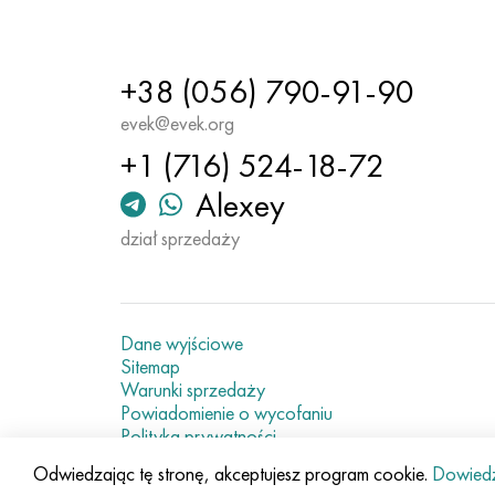
+38 (056) 790-91-90
evek@evek.org
+1 (716) 524-18-72
Alexey
dział sprzedaży
Dane wyjściowe
Sitemap
Warunki sprzedaży
Powiadomienie o wycofaniu
Polityka prywatności
Current metal prices
Odwiedzając tę stronę, akceptujesz program cookie.
Dowiedz 