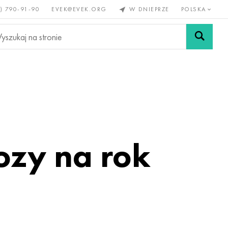
) 790-91-90
EVEK@EVEK.ORG
W DNIEPRZE
POLSKA
e
Stali
Siatki i
lazne
stopowej
połączenia
ozy na rok