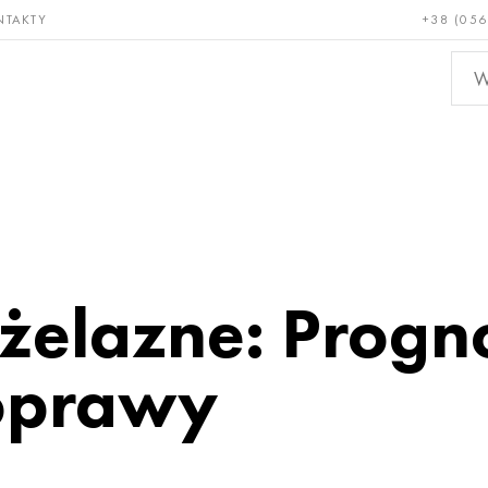
NTAKTY
+38 (056
adkie i
Brąz, miedź,
Metal
niotrwałe
mosiądz
nieże
eżelazne: Progn
oprawy