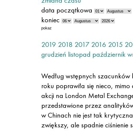
zmiana czasu
data początkowa
koniec
pokaz
2019
2018
2017
2016
2015
20
grudzień
listopad
październik
w
Według wstępnych szacunków bry
roku poprawiła się nieco, mimo
akcji na London Metal Exchange
przedstawione przez analitykó
w Chinach nie jest tak krytyczna
zwiększy, ale spadnie ciśnieni