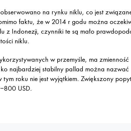
ję obserwowano na rynku niklu, co jest związa
Pomimo faktu, że w 2014 r godu można oczekiw
iklu z Indonezji, czynniki te są mało prawdop
ości niklu.
wykorzystywanych w przemyśle, ma zmienność c
ako najbardziej stabilny pallad można nazwać
w tym roku nie jest wyjątkiem. Zwiększony popy
0−800 USD.