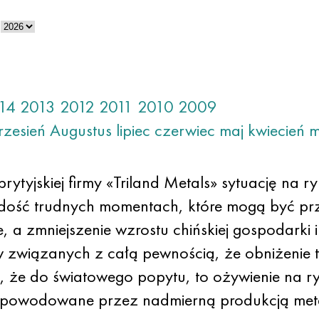
14
2013
2012
2011
2010
2009
rzesień
Augustus
lipiec
czerwiec
maj
kwiecień
m
tyjskiej firmy «Triland Metals» sytuację na r
 dość trudnych momentach, które mogą być prz
, a zmniejszenie wzrostu chińskiej gospodarki
w związanych z całą pewnością, że obniżenie
, że ​​do światowego popytu, to ożywienie na r
e spowodowane przez nadmierną produkcją meta