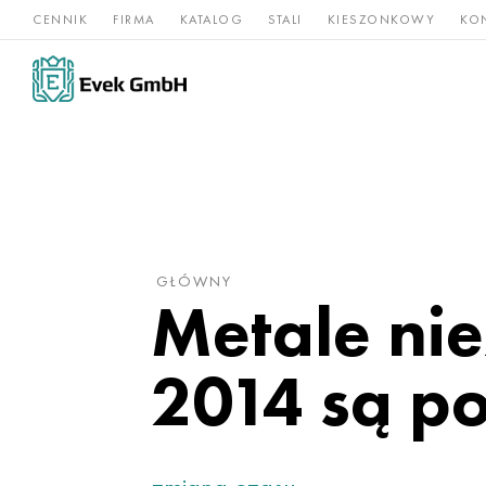
CENNIK
FIRMA
KATALOG
STALI
KIESZONKOWY
KO
Stopy
Stal
Rz
Tytan
niklu
nierdzewna
og
GŁÓWNY
Metale ni
2014 są p