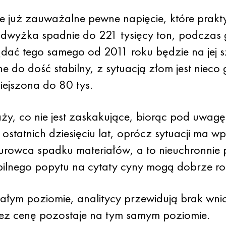
e już zauważalne pewne napięcie, które prakty
dwyżka spadnie do 221 tysięcy ton, podczas
ać tego samego od 2011 roku będzie na jej s
e do dość stabilny, z sytuacją złom jest nieco g
iejszona do 80 tys.
y, co nie jest zaskakujące, biorąc pod uwagę
 ostatnich dziesięciu lat, oprócz sytuacji ma 
ć surowca spadku materiałów, a to nieuchronni
ilnego popytu na cytaty cyny mogą dobrze ro
stałym poziomie, analitycy przewidują brak wn
zez cenę pozostaje na tym samym poziomie.