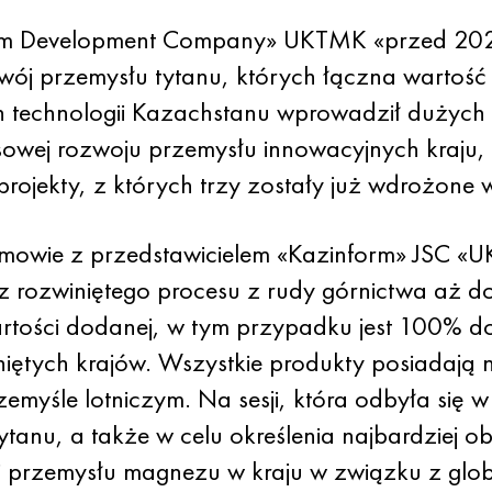
am Development Company» UKTMK «przed 2022
ój przemysłu tytanu, których łączna wartość j
ch technologii Kazachstanu wprowadził dużyc
usowej rozwoju przemysłu innowacyjnych kraj
 projekty, z których trzy zostały już wdrożone 
zmowie z przedstawicielem «Kazinform» JSC «
z rozwiniętego procesu z rudy górnictwa aż d
rtości dodanej, w tym przypadku jest 100% d
ętych krajów. Wszystkie produkty posiadają n
myśle lotniczym. Na sesji, która odbyła się 
ytanu, a także w celu określenia najbardziej 
nu i przemysłu magnezu w kraju w związku z g