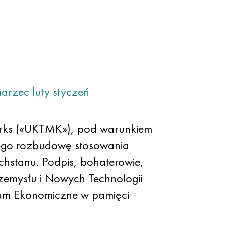
arzec
luty
styczeń
Works («UKTMK»), pod warunkiem
cego rozbudowę stosowania
hstanu. Podpis, bohaterowie,
rzemysłu i Nowych Technologii
orum Ekonomiczne w pamięci