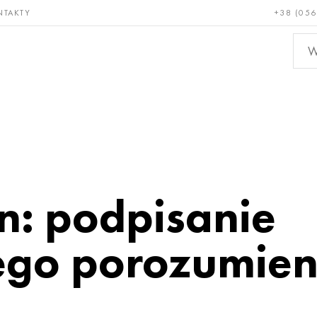
NTAKTY
+38 (056
adkie i
Brąz, miedź,
Metal
niotrwałe
mosiądz
nieże
n: podpisanie
nego porozumien