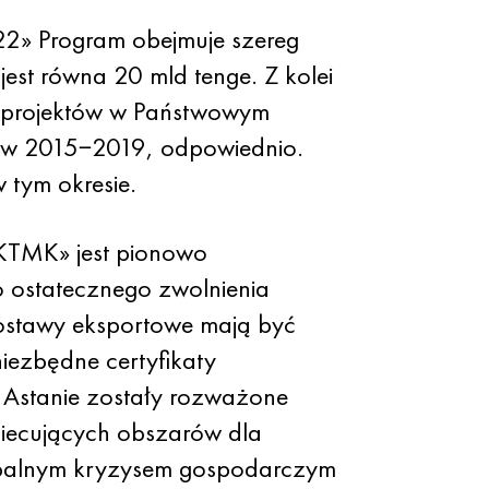
» Program obejmuje szereg
est równa 20 mld tenge. Z kolei
h projektów w Państwowym
u, w 2015−2019, odpowiednio.
w tym okresie.
UKTMK» jest pionowo
o ostatecznego zwolnienia
ostawy eksportowe mają być
iezbędne certyfikaty
w Astanie zostały rozważone
obiecujących obszarów dla
lobalnym kryzysem gospodarczym