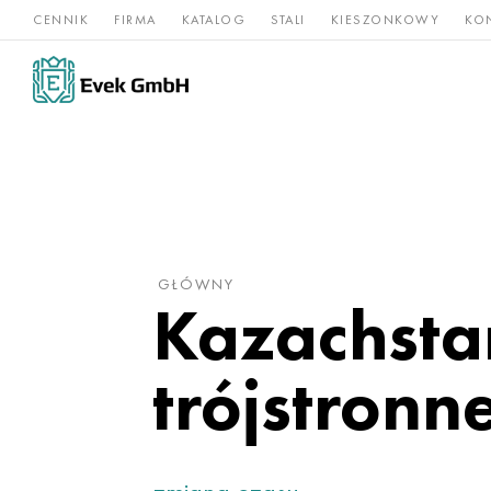
CENNIK
FIRMA
KATALOG
STALI
KIESZONKOWY
KO
Stopy
Stal
Rz
Tytan
niklu
nierdzewna
og
GŁÓWNY
Kazachsta
trójstron