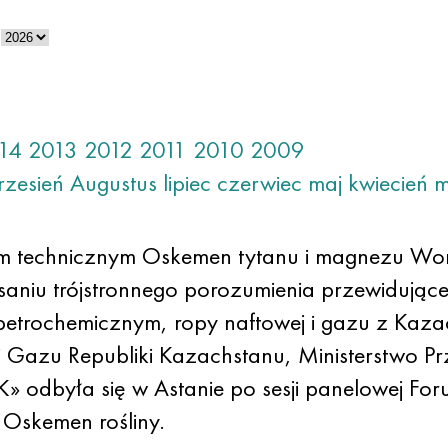
14
2013
2012
2011
2010
2009
rzesień
Augustus
lipiec
czerwiec
maj
kwiecień
m
torem technicznym Oskemen tytanu i magnezu 
isaniu trójstronnego porozumienia przewidują
etrochemicznym, ropy naftowej i gazu z Kazac
 i Gazu Republiki Kazachstanu, Ministerstwo P
» odbyła się w Astanie po sesji panelowej F
Oskemen rośliny.