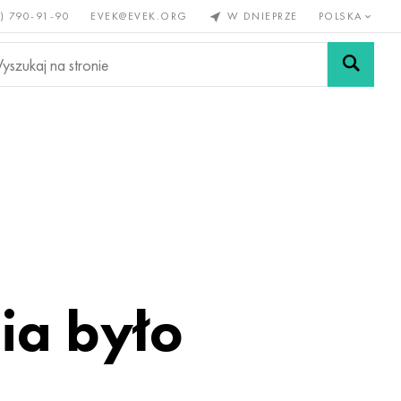
) 790-91-90
EVEK@EVEK.ORG
W DNIEPRZE
POLSKA
e
Stali
Siatki i
lazne
stopowej
połączenia
ia było