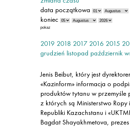
zmiana czasu
data początkowa
koniec
pokaz
2019
2018
2017
2016
2015
20
grudzień
listopad
październik
w
Jenis Beibut, który jest dyrek
«Kazinform» informacja o podp
produktów tytanu w przemyśle p
z których są Ministerstwo Ropy
Republiki Kazachstanu i «UKTMK
Bagdat Shayakhmetova, prezes 