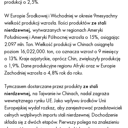
Inconel 686
38NKD
KhN55MBYu
Rura miedziano-niklowa
VT-9
klasa 29
1.4903 (X10CrMoVNb9-1)
Aisi 316 - 1.4401
1.4002 - AISI 405
08X17H13M2T
C95500, 2,0970, CuAl9Ni3fe2
Lo62-1, 2.0530, c46400
C36000, 2,0375, CuZn36Pb3
Am4
Walcowane duraluminium Din, En
15HM, 13CrMo4-5, 15hm
20X2H4A, 20cr2ni4a
5XHM, 54NiCrMoV6,1.2711
wiklina z siatki
produkcji o 2,5%.
W Europie Środkowej i Wschodniej w okresie 9mesyachny
Inconel 693
40KHNM
KhN56MVKYU
WT-14
Ti-6Al-6V-2Sn
1.4910 - AISI 316Ln
Stop 1.4418
1.4008 - AISI 414
08Х17Н15М3Т
C95300, CuAl9
Lo70-1, CuZn28Sn1As, c44300
C37700, 2,0380, CuZn39Pb2
Vak4
AlCuMg1, 3,1325
18X11MNFB, X22CrMoV12-1
Stal konstrukcyjna niskostopowa
6XS, 60MnSi4, 6 godz
wielkość produkcji wzrosła. Ilości produktów
ze stali
nierdzewnej,
wytwarzanych w regionach Ameryki
Inkonel 706
Stop 40HNYU-VI
KhN56MVTYu
WT-16
Ti-6Al-2Sn-4Zr-2Mo
1.4919-aisi 316h
1.4429 - AISI 316Ln
1.4512 - AISI 409
08X18N12B
C62300-CuAl10Fe3
Lo90-1, C41000
C38500, 2,0401, CuZn39Pb3
Vd1, 1105
AlCuMg2, 3,1355
20K, p265gh, st41k
09G2S, 13mn6, 09g2s
9ХВГ, 100MnCrW4
Południowej i Ameryki Północnej wzrosła o 15%, osiągając
2.097 mln. Ton. Wielkość produkcji w Chinach osiągnęła
Inkonel 718
Stop 42N, inwar
XN56MBYUD
VT18, VT18U
Ti-6Al-2Sn-4Zr-6Mo
Stop 1.4922
Stop 1.4430
08Х21Н6М2Т
C62400-CuAl11Fe3
Lc40s, CuZn37AI1, C85800
C38010, 2,0402, CuZn40Pb2
Swa5
30X3MF, 31CrMoV9
14G2, 17mn4, p295gh
X6VF, X100CrMoV5-1, 1.2363
poziom 16,022,000. ton, co oznacza wzrost o 9 miesięcy
o 13%. Kraje azjatyckie, oprócz Chin, zwiększyły produkcję
Inconel 725
Perminwar
ХН58В
BT20
Ti-8Al-1Mo-1V
Stop 1.4923
Stop 1.4432
09x14n19v2br
Brąz niklowo-aluminiowy
LMC58-2, 2,0572, CuZn40Mn2
C35330, CuZn36Pb2As, cw602n
Stal relaksacyjna żaroodporna
16g, 15g
X12, X210Cr12, 1.2080
o 1,9%. Dane produkcyjne regionu Afryki oraz w Europie
Zachodniej wzrosła o 4,8% rok do roku.
Inconel 738
42НХТ
XN60VMTYUR
VT20-1 sv
Ti-10V-2Fe-3Al
Stop 286 - 1.4944
Stop 1.4435
10X11H20T2R
c63000, 2,0966, CuAl10Ni5Fe4
LC59-1-1
Mosiądz aluminiowy
30XM, 25CrMo4, 1.7218
16G2AF, p460n, s420n
X12M, X165CrMoV12, 1.2601
Tymczasem dostarczane przez produkty
ze stali
Inconel 792
44NKhTYu
XH60VT
VT20-2 sv
Ti-15V-3Cr-3Sn-3Al
Aisi 347H - 1.4961
Stop 1.4436
10x11n20t3r
c95500, 2,0975, CuAl10Fe5Ni5
LAZH60-1-1
CuZn37Mn3Al2PbSi, CuZn40Al2, 2,0550
25X1MF, 21CrMoV5-7
17G1S, s355j2g3
Kh12MF, K110, Stal D2
nierdzewnej,
na Tajwanie iw Chinach, nadal zagraża
wewnętrznego rynku UE. Jako wpływu środków Unii
Inconelu X750
Stop 45N
XH60M
BT22
Stopy tytanu alfa-beta
Stop A-286
1.4438 - AISI 317L
10х11н23т3мр
C95800, 2,0975, CuAl10Ni
LK80-3
C68700, CuZn20Al2
25X2M1F, 24CrMoV5-5
17G1S-U, St52-3, s355j0
X12F1, X155CrVMo12-1, Nc11Lv
Europejskiej wydał rozkaz, aby zarejestrować przedstawicieli
celnych wątpliwych importu stali nierdzewnej. Dochodzenie
Inconel HX
45НХТ
XN60YU
BT-23
Stop niklu i tytanu
Rura żaroodporna żaroodporna
1.4439 - AISI 317LMn
10H14G14N4T
C95520, CuAl11Ni
C86300, CuZn19Al6
35XM, 34CrMo4
35G2, 35s20
szybkie cięcie
składa się z dwóch etapów. Pierwszy polega na znalezieniu