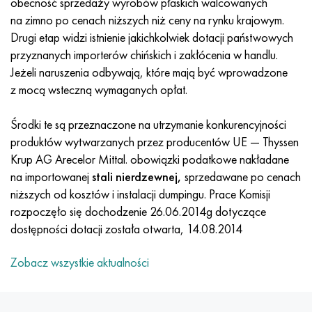
obecność sprzedaży wyrobów płaskich walcowanych
Incotherm
47nd
HN62VMYUT
WT-35
1.4466 - AISI 310MoLn
10X17H13M3T
2,0872, CuNi10Fe1Mn, Cw352h
Czerwony mosiądz
45G2, 45g2, AISI 1144
Р6М5, 1.3343, hs6-5-2, sw7m
na zimno po cenach niższych niż ceny na rynku krajowym.
Drugi etap widzi istnienie jakichkolwiek dotacji państwowych
Incotest
47НХР
HN62MVKYU
PT-1M
Stop Al6xn
10X18N18Yu4D
Silikonowy brąz aluminiowy
C84400, CuSn2ZnPb
Stal konstrukcyjna stopowa
Р6М5К5, 1.3243, hs6-5-2-5
przyznanych importerów chińskich i zakłócenia w handlu.
Jeżeli naruszenia odbywają, które mają być wprowadzone
Jette M152
49KF
HN63MB
PT-3V
15-7Ph® - 1.4532
11X11N2V2MF
CW301G, C64200
C83600, CuSn5ZnPb
10g2, 10g2, AISI 1513
R6M5F3, 1.3344, hs6-5-3
z mocą wsteczną wymaganych opłat.
Kobalt 6B
49K2F, 49K2FA-VI
XN65VM
PT-7M
PH 13-8 Mo - 1,4534
12X18H9T
brąz krzemowy
12X2H4A, 15NiCr13, 1.5752
Р9М4К8,1.3207
Środki te są przeznaczone na utrzymanie konkurencyjności
produktów wytwarzanych przez producentów UE — Thyssen
marowanie 250
Stop 50N
HN65VMTYU
2B
1.4542 - 17-4Ph®
13H11N2V2MF
C65500, CuAl11Fe3
AC14, 11SMnPb30
R12F3, 1.3318, sw12
Krup AG Arecelor Mittal. obowiązki podatkowe nakładane
na importowanej
stali nierdzewnej,
sprzedawane po cenach
Rene 41
Stop 50NP
KhN67MVTYu
SPT-2 sv
Custom 455® - 1.4543 - uns 45500
15x11mf
C65620, CuSi3Fe2Zn3
20G, 20min5
P18, 1.3355, hs18-0-1, sw18
niższych od kosztów i instalacji dumpingu. Prace Komisji
rozpoczęło się dochodzenie 26.06.2014g dotyczące
Marażowanie 300
50NHS
KhN68VKTYU
AT3
1.4545 - 15-5Ph®
15х12vnmf
C65100, CuSi1,5
20XH3A, AISI 4320, 20hn3a
Stal węglowa
dostępności dotacji została otwarta, 14.08.2014
Marażowanie 350
Stop 52N
KhN68VMTYUK-vd
3M
1.4548 - 17-4Ph®
15Х12Н2MVFAB
Brąz cynowo-ołowiowy
20HM, 24CrMo5, 20hm
У10,1.1645, C105W1
Zobacz wszystkie aktualności
MP35N
52K12F
HN70VMTYU
TL3
1.4550 - AISI 347
15X16K5N2MVFAB
c92200, CuSn6Zn4Pb2
25KhGM, 20CrMo5, 1.7264
11G12, 110G13L, X120Mn12