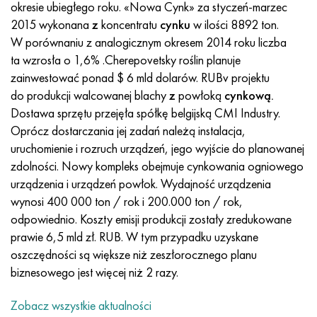
Incotherm
47nd
HN62VMYUT
WT-35
1.4466 - AISI 310MoLn
10X17H13M3T
2,0872, CuNi10Fe1Mn, Cw352h
Czerwony mosiądz
45G2, 45g2, AISI 1144
Р6М5, 1.3343, hs6-5-2, sw7m
okresie ubiegłego roku. «Nowa Cynk» za styczeń-marzec
2015 wykonana
z
koncentratu
cynku
w ilości 8892 ton.
Incotest
47НХР
HN62MVKYU
PT-1M
Stop Al6xn
10X18N18Yu4D
Silikonowy brąz aluminiowy
C84400, CuSn2ZnPb
Stal konstrukcyjna stopowa
Р6М5К5, 1.3243, hs6-5-2-5
W porównaniu z analogicznym okresem 2014 roku liczba
ta wzrosła o 1,6% .Cherepovetsky roślin planuje
Jette M152
49KF
HN63MB
PT-3V
15-7Ph® - 1.4532
11X11N2V2MF
CW301G, C64200
C83600, CuSn5ZnPb
10g2, 10g2, AISI 1513
R6M5F3, 1.3344, hs6-5-3
zainwestować ponad $ 6 mld dolarów. RUBv projektu
do produkcji walcowanej blachy
z
powłoką
cynkową.
Kobalt 6B
49K2F, 49K2FA-VI
XN65VM
PT-7M
PH 13-8 Mo - 1,4534
12X18H9T
brąz krzemowy
12X2H4A, 15NiCr13, 1.5752
Р9М4К8,1.3207
Dostawa sprzętu przejęła spółkę belgijską CMI Industry.
Oprócz dostarczania jej zadań należą instalacja,
marowanie 250
Stop 50N
HN65VMTYU
2B
1.4542 - 17-4Ph®
13H11N2V2MF
C65500, CuAl11Fe3
AC14, 11SMnPb30
R12F3, 1.3318, sw12
uruchomienie i rozruch urządzeń, jego wyjście do planowanej
zdolności. Nowy kompleks obejmuje cynkowania ogniowego
Rene 41
Stop 50NP
KhN67MVTYu
SPT-2 sv
Custom 455® - 1.4543 - uns 45500
15x11mf
C65620, CuSi3Fe2Zn3
20G, 20min5
P18, 1.3355, hs18-0-1, sw18
urządzenia i urządzeń powłok. Wydajność urządzenia
wynosi 400 000 ton / rok i 200.000 ton / rok,
Marażowanie 300
50NHS
KhN68VKTYU
AT3
1.4545 - 15-5Ph®
15х12vnmf
C65100, CuSi1,5
20XH3A, AISI 4320, 20hn3a
Stal węglowa
odpowiednio. Koszty emisji produkcji zostały zredukowane
prawie 6,5 mld zł. RUB. W tym przypadku uzyskane
Marażowanie 350
Stop 52N
KhN68VMTYUK-vd
3M
1.4548 - 17-4Ph®
15Х12Н2MVFAB
Brąz cynowo-ołowiowy
20HM, 24CrMo5, 20hm
У10,1.1645, C105W1
oszczędności są większe niż zeszłorocznego planu
biznesowego jest więcej niż 2 razy.
MP35N
52K12F
HN70VMTYU
TL3
1.4550 - AISI 347
15X16K5N2MVFAB
c92200, CuSn6Zn4Pb2
25KhGM, 20CrMo5, 1.7264
11G12, 110G13L, X120Mn12
Zobacz wszystkie aktualności