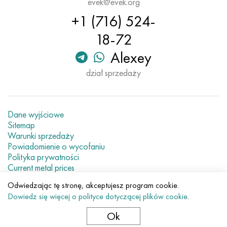
evek@evek.org
Hastelloy C-276
40XFA, 1.7223, AISI 4142
+1 (716) 524-
Hastelloy C2000
45X, 45h, 1,7035
18-72
Alexey
Hastelloy 3
45HN2MFA, k2425, 45hnmf
dział sprzedaży
Hastelloy x
A40G, 44smn28, 1.0762, 46s20
Udimet 500
Dane wyjściowe
Sitemap
Udimet 720
Warunki sprzedaży
Powiadomienie o wycofaniu
Polityka prywatności
Current metal prices
Odwiedzając tę stronę, akceptujesz program cookie.
© 2007–2026 «Evek GmbH»
Dowiedz się więcej o polityce dotyczącej plików cookie
.
Korzystanie z zawartości strony internetowej bez
bezpośredniego odniesienia jest zabronione.
Ok