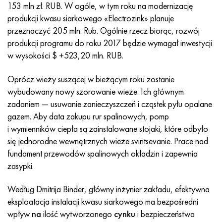
Incotherm
47nd
HN62VMYUT
WT-35
1.4466 - AISI 310MoLn
10X17H13M3T
2,0872, CuNi10Fe1Mn, Cw352h
Czerwony mosiądz
45G2, 45g2, AISI 1144
Р6М5, 1.3343, hs6-5-2, sw7m
153 mln zł. RUB. W ogóle, w tym roku na modernizację
produkcji kwasu siarkowego «Electrozink» planuje
Incotest
47НХР
HN62MVKYU
PT-1M
Stop Al6xn
10X18N18Yu4D
Silikonowy brąz aluminiowy
C84400, CuSn2ZnPb
Stal konstrukcyjna stopowa
Р6М5К5, 1.3243, hs6-5-2-5
przeznaczyć 205 mln. Rub. Ogólnie rzecz biorąc, rozwój
produkcji programu do roku 2017 będzie wymagał inwestycji
Jette M152
49KF
HN63MB
PT-3V
15-7Ph® - 1.4532
11X11N2V2MF
CW301G, C64200
C83600, CuSn5ZnPb
10g2, 10g2, AISI 1513
R6M5F3, 1.3344, hs6-5-3
w wysokości $ +523,20 mln. RUB.
Kobalt 6B
49K2F, 49K2FA-VI
XN65VM
PT-7M
PH 13-8 Mo - 1,4534
12X18H9T
brąz krzemowy
12X2H4A, 15NiCr13, 1.5752
Р9М4К8,1.3207
Oprócz wieży suszącej w bieżącym roku zostanie
wybudowany nowy szorowanie wieże. Ich głównym
marowanie 250
Stop 50N
HN65VMTYU
2B
1.4542 - 17-4Ph®
13H11N2V2MF
C65500, CuAl11Fe3
AC14, 11SMnPb30
R12F3, 1.3318, sw12
zadaniem — usuwanie zanieczyszczeń i cząstek pyłu opalane
gazem. Aby data zakupu rur spalinowych, pomp
Rene 41
Stop 50NP
KhN67MVTYu
SPT-2 sv
Custom 455® - 1.4543 - uns 45500
15x11mf
C65620, CuSi3Fe2Zn3
20G, 20min5
P18, 1.3355, hs18-0-1, sw18
i wymienników ciepła są zainstalowane stojaki, które odbyło
się jednorodne wewnętrznych wieże svintsevanie. Prace nad
Marażowanie 300
50NHS
KhN68VKTYU
AT3
1.4545 - 15-5Ph®
15х12vnmf
C65100, CuSi1,5
20XH3A, AISI 4320, 20hn3a
Stal węglowa
fundament przewodów spalinowych okładzin i zapewnia
zasypki.
Marażowanie 350
Stop 52N
KhN68VMTYUK-vd
3M
1.4548 - 17-4Ph®
15Х12Н2MVFAB
Brąz cynowo-ołowiowy
20HM, 24CrMo5, 20hm
У10,1.1645, C105W1
Według Dmitrija Binder, główny inżynier zakładu, efektywna
eksploatacja instalacji kwasu siarkowego ma bezpośredni
MP35N
52K12F
HN70VMTYU
TL3
1.4550 - AISI 347
15X16K5N2MVFAB
c92200, CuSn6Zn4Pb2
25KhGM, 20CrMo5, 1.7264
11G12, 110G13L, X120Mn12
wpływ
na
ilość wytworzonego
cynku
i bezpieczeństwa