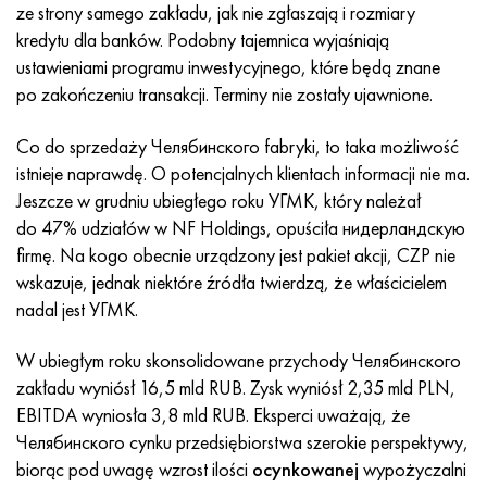
Incotherm
47nd
HN62VMYUT
WT-35
1.4466 - AISI 310MoLn
10X17H13M3T
2,0872, CuNi10Fe1Mn, Cw352h
Czerwony mosiądz
45G2, 45g2, AISI 1144
Р6М5, 1.3343, hs6-5-2, sw7m
ze strony samego zakładu, jak nie zgłaszają i rozmiary
kredytu dla banków. Podobny tajemnica wyjaśniają
Incotest
47НХР
HN62MVKYU
PT-1M
Stop Al6xn
10X18N18Yu4D
Silikonowy brąz aluminiowy
C84400, CuSn2ZnPb
Stal konstrukcyjna stopowa
Р6М5К5, 1.3243, hs6-5-2-5
ustawieniami programu inwestycyjnego, które będą znane
po zakończeniu transakcji. Terminy nie zostały ujawnione.
Jette M152
49KF
HN63MB
PT-3V
15-7Ph® - 1.4532
11X11N2V2MF
CW301G, C64200
C83600, CuSn5ZnPb
10g2, 10g2, AISI 1513
R6M5F3, 1.3344, hs6-5-3
Co do sprzedaży Челябинского fabryki, to taka możliwość
Kobalt 6B
49K2F, 49K2FA-VI
XN65VM
PT-7M
PH 13-8 Mo - 1,4534
12X18H9T
brąz krzemowy
12X2H4A, 15NiCr13, 1.5752
Р9М4К8,1.3207
istnieje naprawdę. O potencjalnych klientach informacji nie ma.
Jeszcze w grudniu ubiegłego roku УГМК, który należał
marowanie 250
Stop 50N
HN65VMTYU
2B
1.4542 - 17-4Ph®
13H11N2V2MF
C65500, CuAl11Fe3
AC14, 11SMnPb30
R12F3, 1.3318, sw12
do 47% udziałów w NF Holdings, opuściła нидерландскую
firmę. Na kogo obecnie urządzony jest pakiet akcji, CZP nie
Rene 41
Stop 50NP
KhN67MVTYu
SPT-2 sv
Custom 455® - 1.4543 - uns 45500
15x11mf
C65620, CuSi3Fe2Zn3
20G, 20min5
P18, 1.3355, hs18-0-1, sw18
wskazuje, jednak niektóre źródła twierdzą, że właścicielem
nadal jest УГМК.
Marażowanie 300
50NHS
KhN68VKTYU
AT3
1.4545 - 15-5Ph®
15х12vnmf
C65100, CuSi1,5
20XH3A, AISI 4320, 20hn3a
Stal węglowa
W ubiegłym roku skonsolidowane przychody Челябинского
zakładu wyniósł 16,5 mld RUB. Zysk wyniósł 2,35 mld PLN,
Marażowanie 350
Stop 52N
KhN68VMTYUK-vd
3M
1.4548 - 17-4Ph®
15Х12Н2MVFAB
Brąz cynowo-ołowiowy
20HM, 24CrMo5, 20hm
У10,1.1645, C105W1
EBITDA wyniosła 3,8 mld RUB. Eksperci uważają, że
Челябинского cynku przedsiębiorstwa szerokie perspektywy,
MP35N
52K12F
HN70VMTYU
TL3
1.4550 - AISI 347
15X16K5N2MVFAB
c92200, CuSn6Zn4Pb2
25KhGM, 20CrMo5, 1.7264
11G12, 110G13L, X120Mn12
biorąc pod uwagę wzrost ilości
ocynkowanej
wypożyczalni