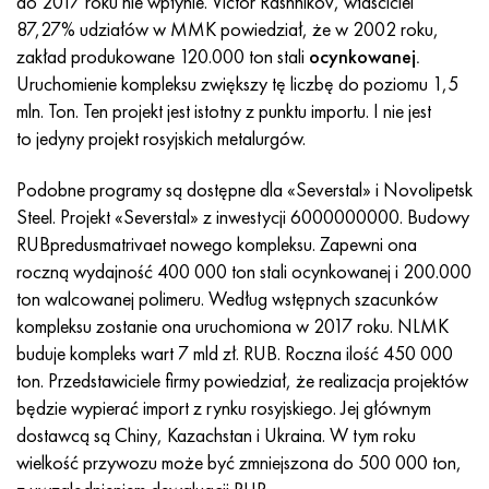
do 2017 roku nie wpłynie. Victor Rashnikov, właściciel
Incotherm
47nd
HN62VMYUT
WT-35
1.4466 - AISI 310MoLn
10X17H13M3T
2,0872, CuNi10Fe1Mn, Cw352h
Czerwony mosiądz
45G2, 45g2, AISI 1144
Р6М5, 1.3343, hs6-5-2, sw7m
87,27% udziałów w MMK powiedział, że w 2002 roku,
zakład produkowane 120.000 ton stali
ocynkowanej.
Incotest
47НХР
HN62MVKYU
PT-1M
Stop Al6xn
10X18N18Yu4D
Silikonowy brąz aluminiowy
C84400, CuSn2ZnPb
Stal konstrukcyjna stopowa
Р6М5К5, 1.3243, hs6-5-2-5
Uruchomienie kompleksu zwiększy tę liczbę do poziomu 1,5
mln. Ton. Ten projekt jest istotny z punktu importu. I nie jest
Jette M152
49KF
HN63MB
PT-3V
15-7Ph® - 1.4532
11X11N2V2MF
CW301G, C64200
C83600, CuSn5ZnPb
10g2, 10g2, AISI 1513
R6M5F3, 1.3344, hs6-5-3
to jedyny projekt rosyjskich metalurgów.
Kobalt 6B
49K2F, 49K2FA-VI
XN65VM
PT-7M
PH 13-8 Mo - 1,4534
12X18H9T
brąz krzemowy
12X2H4A, 15NiCr13, 1.5752
Р9М4К8,1.3207
Podobne programy są dostępne dla «Severstal» i Novolipetsk
Steel. Projekt «Severstal» z inwestycji 6000000000. Budowy
marowanie 250
Stop 50N
HN65VMTYU
2B
1.4542 - 17-4Ph®
13H11N2V2MF
C65500, CuAl11Fe3
AC14, 11SMnPb30
R12F3, 1.3318, sw12
RUBpredusmatrivaet nowego kompleksu. Zapewni ona
roczną wydajność 400 000 ton stali ocynkowanej i 200.000
Rene 41
Stop 50NP
KhN67MVTYu
SPT-2 sv
Custom 455® - 1.4543 - uns 45500
15x11mf
C65620, CuSi3Fe2Zn3
20G, 20min5
P18, 1.3355, hs18-0-1, sw18
ton walcowanej polimeru. Według wstępnych szacunków
kompleksu zostanie ona uruchomiona w 2017 roku. NLMK
Marażowanie 300
50NHS
KhN68VKTYU
AT3
1.4545 - 15-5Ph®
15х12vnmf
C65100, CuSi1,5
20XH3A, AISI 4320, 20hn3a
Stal węglowa
buduje kompleks wart 7 mld zł. RUB. Roczna ilość 450 000
ton. Przedstawiciele firmy powiedział, że realizacja projektów
Marażowanie 350
Stop 52N
KhN68VMTYUK-vd
3M
1.4548 - 17-4Ph®
15Х12Н2MVFAB
Brąz cynowo-ołowiowy
20HM, 24CrMo5, 20hm
У10,1.1645, C105W1
będzie wypierać import z rynku rosyjskiego. Jej głównym
dostawcą są Chiny, Kazachstan i Ukraina. W tym roku
MP35N
52K12F
HN70VMTYU
TL3
1.4550 - AISI 347
15X16K5N2MVFAB
c92200, CuSn6Zn4Pb2
25KhGM, 20CrMo5, 1.7264
11G12, 110G13L, X120Mn12
wielkość przywozu może być zmniejszona do 500 000 ton,