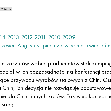
14
2013
2012
2011
2010
2009
rzesień
Augustus
lipiec
czerwiec
maj
kwiecień
m
in zarzutów wobec producentów stali dumpin
iedział w ich bezzasadności na konferencji pr
ce przywozu wyrobów stalowych z Chin. Ostatni
a Chin, ich decyzja nie rozwiązuje podstawo
e dla Chin i innych krajów. Tak więc konieczne
 sobą.