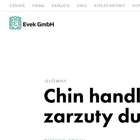
CENNIK
FIRMA
KATALOG
STALI
KIESZONKOWY
KO
Stopy
Stal
Rz
Tytan
niklu
nierdzewna
og
GŁÓWNY
Chin hand
zarzuty d