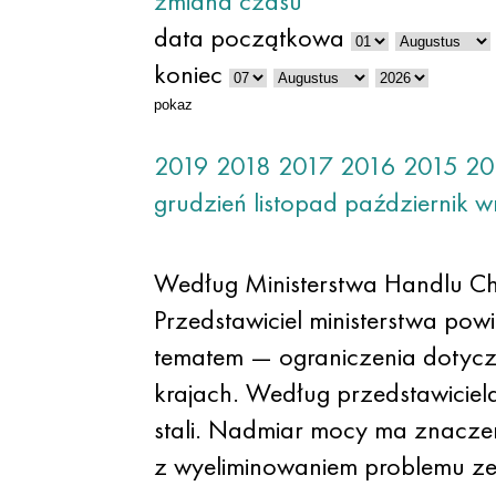
zmiana czasu
data początkowa
koniec
pokaz
2019
2018
2017
2016
2015
20
grudzień
listopad
październik
w
Według Ministerstwa Handlu Ch
Przedstawiciel ministerstwa pow
tematem — ograniczenia dotyczą
krajach. Według przedstawiciel
stali. Nadmiar mocy ma znaczeni
z wyeliminowaniem problemu ze