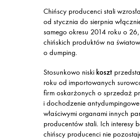
Chińscy producenci stali wzros
od stycznia do sierpnia włączn
samego okresu 2014 roku o 26,5
chińskich produktów na światowy
o dumping.
Stosunkowo niski
koszt
przedsta
roku od importowanych surowcó
firm oskarżonych o sprzedaż pr
i dochodzenie antydumpingowe o
właściwymi organami innych pa
producentów stali. Ich interes
chińscy producenci nie pozosta