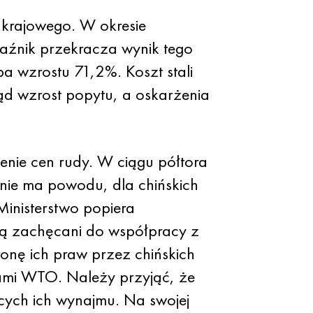
 krajowego. W okresie
kaźnik przekracza wynik tego
a wzrostu 71,2%. Koszt stali
tąd wzrost popytu, a oskarżenia
enie cen rudy. W ciągu półtora
ie ma powodu, dla chińskich
inisterstwo popiera
są zachęcani do współpracy z
nę ich praw przez chińskich
łami WTO. Należy przyjąć, że
cych ich wynajmu. Na swojej