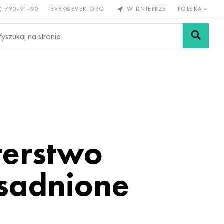
) 790-91-90
EVEK@EVEK.ORG
W DNIEPRZE
POLSKA
e
Stali
Siatki i
lazne
stopowej
połączenia
terstwo
sadnione