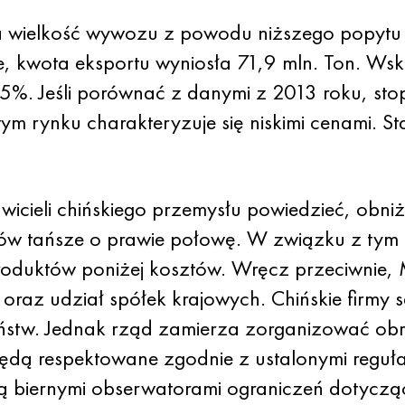
ła wielkość wywozu z powodu niższego popytu
ie, kwota eksportu wyniosła 71,9 mln. Ton. Ws
%. Jeśli porównać z danymi z 2013 roku, stop
m rynku charakteryzuje się niskimi cenami. S
wicieli chińskiego przemysłu powiedzieć, obniż
w tańsze o prawie połowę. W związku z tym n
oduktów poniżej kosztów. Wręcz przeciwnie, M
raz udział spółek krajowych. Chińskie firmy 
ństw. Jednak rząd zamierza zorganizować obro
y będą respektowane zgodnie z ustalonymi regu
ją biernymi obserwatorami ograniczeń dotyczą