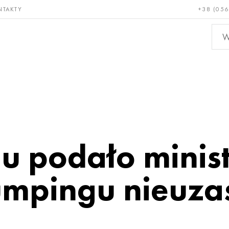
NTAKTY
+38 (056
adkie i
Brąz, miedź,
Metal
niotrwałe
mosiądz
nieże
lu podało minis
umpingu nieuza