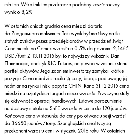
Incotherm
47nd
HN62VMYUT
WT-35
1.4466 - AISI 310MoLn
10X17H13M3T
2,0872, CuNi10Fe1Mn, Cw352h
Czerwony mosiądz
45G2, 45g2, AISI 1144
Р6М5, 1.3343, hs6-5-2, sw7m
mln ton. Wskaźnik ten przekracza podobny zeszłoroczny
wynik o 8,2%.
Incotest
47НХР
HN62MVKYU
PT-1M
Stop Al6xn
10X18N18Yu4D
Silikonowy brąz aluminiowy
C84400, CuSn2ZnPb
Stal konstrukcyjna stopowa
Р6М5К5, 1.3243, hs6-5-2-5
W ostatnich dniach grudnia cena
miedzi
dotarła
Jette M152
49KF
HN63MB
PT-3V
15-7Ph® - 1.4532
11X11N2V2MF
CW301G, C64200
C83600, CuSn5ZnPb
10g2, 10g2, AISI 1513
R6M5F3, 1.3344, hs6-5-3
do 7недельного maksimum. Taki wynik był możliwy na tle
stałych zysków przez przedsiębiorców w przeddzień świąt.
Kobalt 6B
49K2F, 49K2FA-VI
XN65VM
PT-7M
PH 13-8 Mo - 1,4534
12X18H9T
brąz krzemowy
12X2H4A, 15NiCr13, 1.5752
Р9М4К8,1.3207
Cena metalu na Comex wzrosła o 0,5% do poziomu 2,1465
USD/funt.
Z 13.11.2015
był to najwyższy wskaźnik. Dan
marowanie 250
Stop 50N
HN65VMTYU
2B
1.4542 - 17-4Ph®
13H11N2V2MF
C65500, CuAl11Fe3
AC14, 11SMnPb30
R12F3, 1.3318, sw12
Павилонис, analityk RJO Futures, na pewno w zmianie stanu
portfeli aktywów. Jego zdaniem inwestorzy zamykali krótkie
Rene 41
Stop 50NP
KhN67MVTYu
SPT-2 sv
Custom 455® - 1.4543 - uns 45500
15x11mf
C65620, CuSi3Fe2Zn3
20G, 20min5
P18, 1.3355, hs18-0-1, sw18
pozycje. Cena
miedzi
straciła ¼ ceny, biorąc pod uwagę jej
nadmiar na rynku i niski popyt z CHIN. Rano
31.12.2015
cena
Marażowanie 300
50NHS
KhN68VKTYU
AT3
1.4545 - 15-5Ph®
15х12vnmf
C65100, CuSi1,5
20XH3A, AISI 4320, 20hn3a
Stal węglowa
miedzi
na azjatyckich targach nieco wzrosła. Przyczyną stały
się aktywność operacji handlowych. Lutowe porozumienie
Marażowanie 350
Stop 52N
KhN68VMTYUK-vd
3M
1.4548 - 17-4Ph®
15Х12Н2MVFAB
Brąz cynowo-ołowiowy
20HM, 24CrMo5, 20hm
У10,1.1645, C105W1
na dostawy metalu na ShFE wzrosła w cenie do 120 juanów.
Końcowa cena w stosunku do ceny po otwarciu sesji wzrósł
MP35N
52K12F
HN70VMTYU
TL3
1.4550 - AISI 347
15X16K5N2MVFAB
c92200, CuSn6Zn4Pb2
25KhGM, 20CrMo5, 1.7264
11G12, 110G13L, X120Mn12
do 36650 juanów/tonę. Szanghajskich analitycy są
przekonani wzrostu cen i w styczniu 2016 roku. W ostatnich