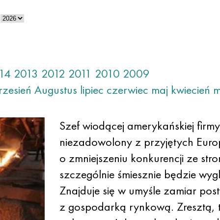
14
2013
2012
2011
2010
2009
rzesień
Augustus
lipiec
czerwiec
maj
kwiecień
m
Szef wiodącej amerykańskiej firm
niezadowolony z przyjętych Euro
o zmniejszeniu konkurencji ze str
szczególnie śmiesznie będzie wyg
Znajduje się w umyśle zamiar post
z gospodarką rynkową. Zresztą, te