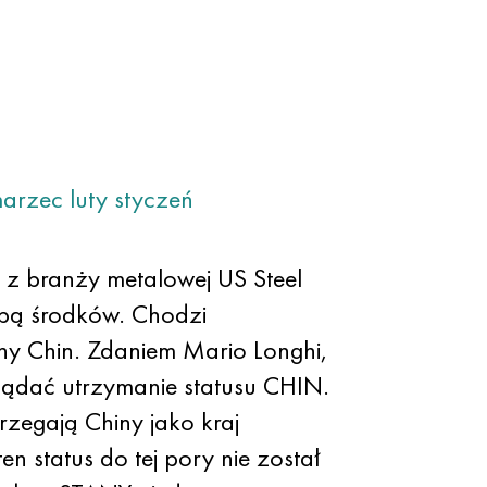
arzec
luty
styczeń
y z branży metalowej US Steel
pą środków. Chodzi
ony Chin. Zdaniem Mario Longhi,
lądać utrzymanie statusu CHIN.
rzegają Chiny jako kraj
n status do tej pory nie został