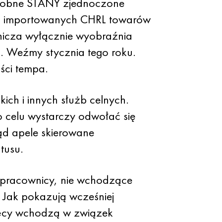
odobne STANY zjednoczone
o importowanych CHRL towarów
nicza wyłącznie wyobraźnia
. Weźmy stycznia tego roku.
ści tempa.
ch i innych służb celnych.
o celu wystarczy odwołać się
ąd apele skierowane
tusu.
ę pracownicy, nie wchodzące
 Jak pokazują wcześniej
sięcy wchodzą w związek