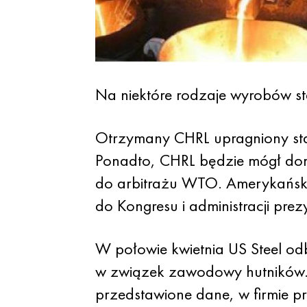
Na niektóre rodzaje wyrobów 
Otrzymany CHRL upragniony stat
Ponadto, CHRL będzie mógł doma
do arbitrażu WTO. Amerykańskic
do Kongresu i administracji pre
W połowie kwietnia US Steel odb
w związek zawodowy hutników. I
przedstawione dane, w firmie p