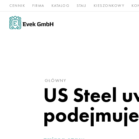
CENNIK
FIRMA
KATALOG
STALI
KIESZONKOWY
KO
Stopy
Stal
Rz
Tytan
niklu
nierdzewna
og
GŁÓWNY
US Steel 
podejmuje