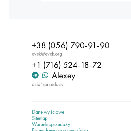
+38 (056) 790-91-90
evek@evek.org
+1 (716) 524-18-72
Alexey
dział sprzedaży
Dane wyjściowe
Sitemap
Warunki sprzedaży
Powiadomienie o wycofaniu