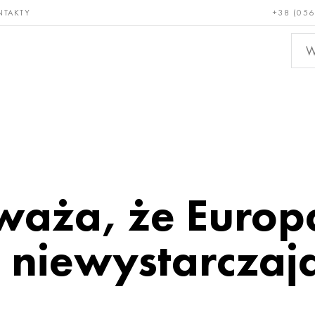
NTAKTY
+38 (056
adkie i
Brąz, miedź,
Metal
niotrwałe
mosiądz
nieże
uważa, że Europ
 niewystarczają