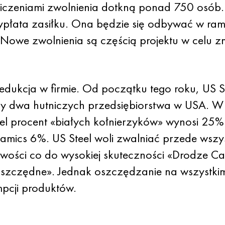
zeniami zwolnienia dotkną ponad 750 osób. Z
płata zasiłku. Ona będzie się odbywać w ram
Nowe zwolnienia są częścią projektu w celu zm
 redukcja w firmie. Od początku tego roku, US
y dwa hutniczych przedsiębiorstwa w USA. W 
eel procent «białych kołnierzyków» wynosi 2
mics 6%. US Steel woli zwalniać przede wszyst
iwości co do wysokiej skuteczności «Drodze Carn
szczędne». Jednak oszczędzanie na wszystki
pcji produktów.