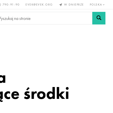
) 790-91-90
EVEK@EVEK.ORG
W DNIEPRZE
POLSKA
e
Stali
Siatki i
lazne
stopowej
połączenia
a
ce środki