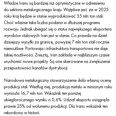
Incotherm
47nd
HN62VMYUT
WT-35
1.4466 - AISI 310MoLn
10X17H13M3T
2,0872, CuNi10Fe1Mn, Cw352h
Czerwony mosiądz
45G2, 45g2, AISI 1144
Р6М5, 1.3343, hs6-5-2, sw7m
Władze Iranu są bardziej niż optymistyczne w odniesieniu
do sektora metalurgicznego kraju. Wątpliwe jest, że w 2025
Incotest
47НХР
HN62MVKYU
PT-1M
Stop Al6xn
10X18N18Yu4D
Silikonowy brąz aluminiowy
C84400, CuSn2ZnPb
Stal konstrukcyjna stopowa
Р6М5К5, 1.3243, hs6-5-2-5
roku kraj będzie w stanie wyprodukować 55 mln ton stali.
Choć właśnie taka liczba podana w dłuższej programu
Jette M152
49KF
HN63MB
PT-3V
15-7Ph® - 1.4532
11X11N2V2MF
CW301G, C64200
C83600, CuSn5ZnPb
10g2, 10g2, AISI 1513
R6M5F3, 1.3344, hs6-5-3
rozwoju. Jednak ubiegać się o status największego eksportera
wyrobów stalowych Iran jest w stanie. Co prawda na dzień
Kobalt 6B
49K2F, 49K2FA-VI
XN65VM
PT-7M
PH 13-8 Mo - 1,4534
12X18H9T
brąz krzemowy
12X2H4A, 15NiCr13, 1.5752
Р9М4К8,1.3207
dzisiejszy wysyłki za granicę, powyżej 7 mln ton stali rocznie
niemożliwe. Portowaja i infrastruktura transportowa nie daje
marowanie 250
Stop 50N
HN65VMTYU
2B
1.4542 - 17-4Ph®
13H11N2V2MF
C65500, CuAl11Fe3
AC14, 11SMnPb30
R12F3, 1.3318, sw12
takiej możliwości. Zresztą, Iran zakłada w najbliższym czasie
uruchomić nowe projekty. Są one skierowane na zwiększenie
Rene 41
Stop 50NP
KhN67MVTYu
SPT-2 sv
Custom 455® - 1.4543 - uns 45500
15x11mf
C65620, CuSi3Fe2Zn3
20G, 20min5
P18, 1.3355, hs18-0-1, sw18
przepustowości kanałów dystrybucji.
Marażowanie 300
50NHS
KhN68VKTYU
AT3
1.4545 - 15-5Ph®
15х12vnmf
C65100, CuSi1,5
20XH3A, AISI 4320, 20hn3a
Stal węglowa
Narodowa metalurgiczny stowarzyszenie dała własną ocenę
produkcji stali. Według niej, produkcja metalu w minionym roku
Marażowanie 350
Stop 52N
KhN68VMTYUK-vd
3M
1.4548 - 17-4Ph®
15Х12Н2MVFAB
Brąz cynowo-ołowiowy
20HM, 24CrMo5, 20hm
У10,1.1645, C105W1
wyniosła 16,7 mln ton. Wskaźnik ten poniżej
ubiegłorocznego wyniku o 0,6%. Udział eksportu osiągnęła
MP35N
52K12F
HN70VMTYU
TL3
1.4550 - AISI 347
15X16K5N2MVFAB
c92200, CuSn6Zn4Pb2
25KhGM, 20CrMo5, 1.7264
11G12, 110G13L, X120Mn12
prawie 25% od wolumenu produkcji. Dla Iranu wskaźnik ten
rekordowy w historii.