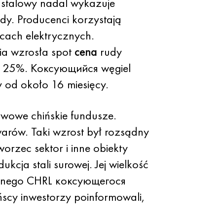
 stalowy nadal wykazuje
dy. Producenci korzystają
cach elektrycznych.
ia wzrosła spot
cena
rudy
o 25%. Коксующийся węgiel
y od około 16 miesięcy.
awowe chińskie fundusze.
arów. Taki wzrost był rozsądny
rzec sektor i inne obiekty
cja stali surowej. Jej wielkość
wanego CHRL коксующегося
scy inwestorzy poinformowali,