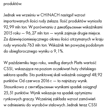
Incotherm
47nd
HN62VMYUT
WT-35
1.4466 - AISI 310MoLn
10X17H13M3T
2,0872, CuNi10Fe1Mn, Cw352h
Czerwony mosiądz
45G2, 45g2, AISI 1144
Р6М5, 1.3343, hs6-5-2, sw7m
produktów.
Incotest
47НХР
HN62MVKYU
PT-1M
Stop Al6xn
10X18N18Yu4D
Silikonowy brąz aluminiowy
C84400, CuSn2ZnPb
Stal konstrukcyjna stopowa
Р6М5К5, 1.3243, hs6-5-2-5
Jednak we wrześniu w CHINACH nastąpił wzrost
importowanych ilości rudy żelaza. Ilość produktów wyniosła
Jette M152
49KF
HN63MB
PT-3V
15-7Ph® - 1.4532
11X11N2V2MF
CW301G, C64200
C83600, CuSn5ZnPb
10g2, 10g2, AISI 1513
R6M5F3, 1.3344, hs6-5-3
92,99 mln ton. W porównaniu z декабрьскими wskaźnikami
2015 roku — 96,27 mln ton — wynik zajmuje drugie miejsce.
Kobalt 6B
49K2F, 49K2FA-VI
XN65VM
PT-7M
PH 13-8 Mo - 1,4534
12X18H9T
brąz krzemowy
12X2H4A, 15NiCr13, 1.5752
Р9М4К8,1.3207
Za dziewięciomiesięcznego okresu ilości otrzymanych w kraju
rudy wyniosła 763 mln ton. Wskaźnik ten powyżej podobnym
marowanie 250
Stop 50N
HN65VMTYU
2B
1.4542 - 17-4Ph®
13H11N2V2MF
C65500, CuAl11Fe3
AC14, 11SMnPb30
R12F3, 1.3318, sw12
do ubiegłorocznego wyniku o 9,1%.
Rene 41
Stop 50NP
KhN67MVTYu
SPT-2 sv
Custom 455® - 1.4543 - uns 45500
15x11mf
C65620, CuSi3Fe2Zn3
20G, 20min5
P18, 1.3355, hs18-0-1, sw18
W październiku tego roku, według danych Platts wartość
CSSI, wskazujące na poziom oczekiwań huty chińskiego
Marażowanie 300
50NHS
KhN68VKTYU
AT3
1.4545 - 15-5Ph®
15х12vnmf
C65100, CuSi1,5
20XH3A, AISI 4320, 20hn3a
Stal węglowa
sektora spadła. Sto punktowej skali wskaźnik osiągnął 48,92
punktów. Od czerwca 2016 r. — to najniższy wynik.
Marażowanie 350
Stop 52N
KhN68VMTYUK-vd
3M
1.4548 - 17-4Ph®
15Х12Н2MVFAB
Brąz cynowo-ołowiowy
20HM, 24CrMo5, 20hm
У10,1.1645, C105W1
Stosunkowo z сентябрьскими wynikami spadek osiągnął
25,51 punktów. Wynik wskazuje na spadek optymizmu
MP35N
52K12F
HN70VMTYU
TL3
1.4550 - AISI 347
15X16K5N2MVFAB
c92200, CuSn6Zn4Pb2
25KhGM, 20CrMo5, 1.7264
11G12, 110G13L, X120Mn12
rynkowych graczy. Wcześniej zakłada wzrost zamówień
w odniesieniu do wyrobów stalowych. Jednak teraz CSSI