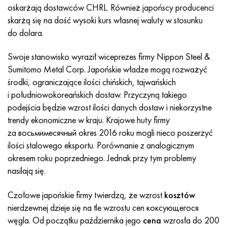
Incotherm
47nd
HN62VMYUT
WT-35
1.4466 - AISI 310MoLn
10X17H13M3T
2,0872, CuNi10Fe1Mn, Cw352h
Czerwony mosiądz
45G2, 45g2, AISI 1144
Р6М5, 1.3343, hs6-5-2, sw7m
oskarżają dostawców CHRL. Również japońscy producenci
skarżą się na dość wysoki kurs własnej waluty w stosunku
Incotest
47НХР
HN62MVKYU
PT-1M
Stop Al6xn
10X18N18Yu4D
Silikonowy brąz aluminiowy
C84400, CuSn2ZnPb
Stal konstrukcyjna stopowa
Р6М5К5, 1.3243, hs6-5-2-5
do dolara.
Jette M152
49KF
HN63MB
PT-3V
15-7Ph® - 1.4532
11X11N2V2MF
CW301G, C64200
C83600, CuSn5ZnPb
10g2, 10g2, AISI 1513
R6M5F3, 1.3344, hs6-5-3
Swoje stanowisko wyraził wiceprezes firmy Nippon Steel &
Sumitomo Metal Corp. Japońskie władze mogą rozważyć
Kobalt 6B
49K2F, 49K2FA-VI
XN65VM
PT-7M
PH 13-8 Mo - 1,4534
12X18H9T
brąz krzemowy
12X2H4A, 15NiCr13, 1.5752
Р9М4К8,1.3207
środki, ograniczające ilości chińskich, tajwańskich
i południowokoreańskich dostaw. Przyczyną takiego
marowanie 250
Stop 50N
HN65VMTYU
2B
1.4542 - 17-4Ph®
13H11N2V2MF
C65500, CuAl11Fe3
AC14, 11SMnPb30
R12F3, 1.3318, sw12
podejścia będzie wzrost ilości danych dostaw i niekorzystne
trendy ekonomiczne w kraju. Krajowe huty firmy
Rene 41
Stop 50NP
KhN67MVTYu
SPT-2 sv
Custom 455® - 1.4543 - uns 45500
15x11mf
C65620, CuSi3Fe2Zn3
20G, 20min5
P18, 1.3355, hs18-0-1, sw18
za восьмимесячный okres 2016 roku mogli nieco poszerzyć
ilości stalowego eksportu. Porównanie z analogicznym
Marażowanie 300
50NHS
KhN68VKTYU
AT3
1.4545 - 15-5Ph®
15х12vnmf
C65100, CuSi1,5
20XH3A, AISI 4320, 20hn3a
Stal węglowa
okresem roku poprzedniego. Jednak przy tym problemy
nasilają się.
Marażowanie 350
Stop 52N
KhN68VMTYUK-vd
3M
1.4548 - 17-4Ph®
15Х12Н2MVFAB
Brąz cynowo-ołowiowy
20HM, 24CrMo5, 20hm
У10,1.1645, C105W1
Czołowe japońskie firmy twierdzą, że wzrost
kosztów
MP35N
52K12F
HN70VMTYU
TL3
1.4550 - AISI 347
15X16K5N2MVFAB
c92200, CuSn6Zn4Pb2
25KhGM, 20CrMo5, 1.7264
11G12, 110G13L, X120Mn12
nierdzewnej dzieje się na tle wzrostu cen коксующегося
węgla. Od początku października jego
cena
wzrosła do 200