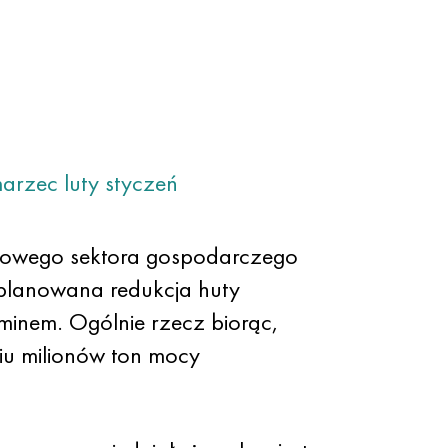
arzec
luty
styczeń
twowego sektora gospodarczego
planowana redukcja huty
minem. Ogólnie rzecz biorąc,
ciu milionów ton mocy