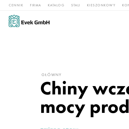
CENNIK
FIRMA
KATALOG
STALI
KIESZONKOWY
KO
Stopy
Stal
Rz
Tytan
niklu
nierdzewna
og
GŁÓWNY
Chiny wcze
mocy prod