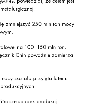
уминь, powiedział, że celem jest
metalurgicznej.
się zmniejszyć 250 mln ton mocy
lowym.
talowej na 100−150 mln ton.
ręcznik Chin poważnie zamierza
i mocy została przyjęta latem.
 produkcyjnych.
ółrocze spadek produkcji