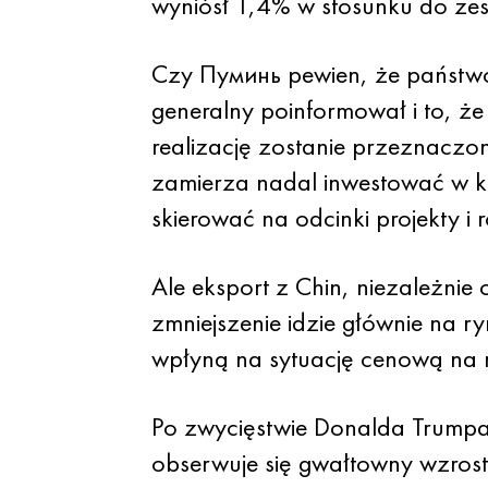
wyniósł 1,4% w stosunku do zes
Czy Пуминь pewien, że państwo
generalny poinformował i to, że 
realizację zostanie przeznaczon
zamierza nadal inwestować w k
skierować na odcinki projekty i r
Ale eksport z Chin, niezależni
zmniejszenie idzie głównie na 
wpłyną na sytuację cenową na 
Po zwycięstwie Donalda Trumpa
obserwuje się gwałtowny wzrost