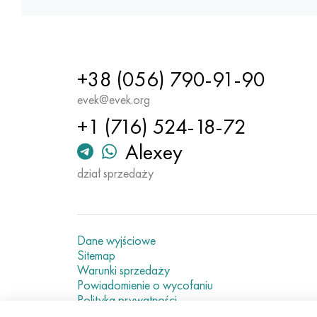
+38 (056) 790-91-90
evek@evek.org
+1 (716) 524-18-72
Alexey
dział sprzedaży
Dane wyjściowe
Sitemap
Warunki sprzedaży
Powiadomienie o wycofaniu
Polityka prywatności
Current metal prices