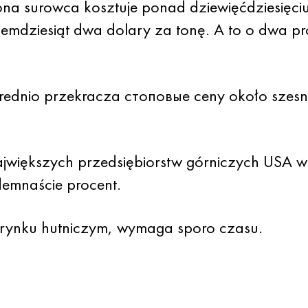
 tona surowca kosztuje ponad dziewięćdziesięc
emdziesiąt dwa dolary za tonę. A to o dwa pr
ednio przekracza стоповые ceny około szesnas
— największych przedsiębiorstw górniczych USA 
demnaście procent.
rynku hutniczym, wymaga sporo czasu.