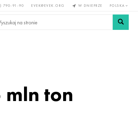
) 790-91-90
EVEK@EVEK.ORG
W DNIEPRZE
POLSKA
e
Stali
Siatki i
lazne
stopowej
połączenia
5 mln ton