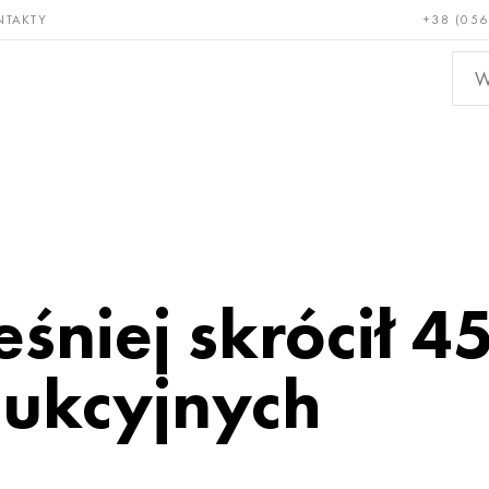
NTAKTY
+38 (056
adkie i
Brąz, miedź,
Metal
niotrwałe
mosiądz
nieże
śniej skrócił 4
ukcyjnych