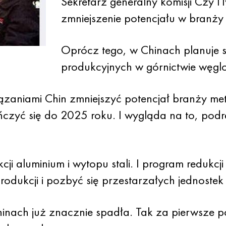
Sekretarz generalny komisji Czy П
zmniejszenie potencjału w branży 
Oprócz tego, w Chinach planuje 
produkcyjnych w górnictwie węg
ązaniami Chin zmniejszyć potencjał branży me
czyć się do 2025 roku. I wygląda na to, pod
cji aluminium i wytopu stali. I program redukcj
odukcji i pozbyć się przestarzałych jednostek
hinach już znacznie spadła. Tak za pierwsze p