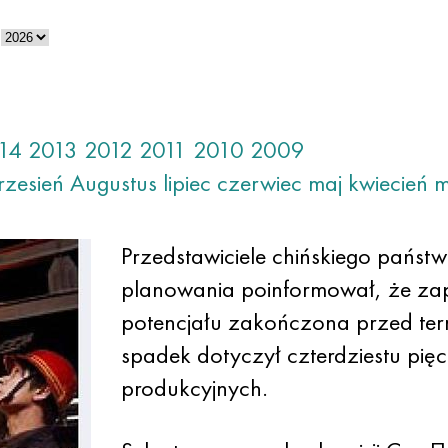
14
2013
2012
2011
2010
2009
rzesień
Augustus
lipiec
czerwiec
maj
kwiecień
m
Przedstawiciele chińskiego pańs
planowania poinformował, że za
potencjału zakończona przed ter
spadek dotyczył czterdziestu pię
produkcyjnych.