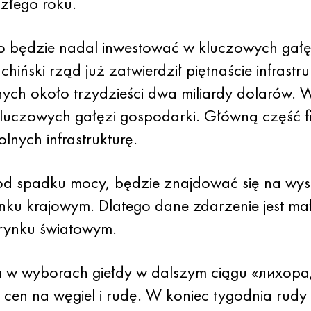
złego roku.
 będzie nadal inwestować w kluczowych gałęz
chiński rząd już zatwierdził piętnaście infrastr
ych około trzydzieści dwa miliardy dolarów. W
luczowych gałęzi gospodarki. Główną część fi
olnych infrastrukturę.
e od spadku mocy, będzie znajdować się na wy
rynku krajowym. Dlatego dane zdarzenie jest m
rynku światowym.
 w wyborach giełdy w dalszym ciągu «лихоради
 cen na węgiel i rudę. W koniec tygodnia rudy