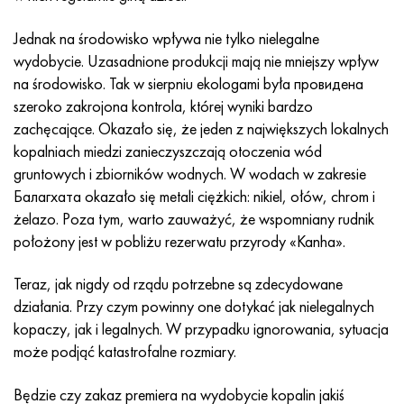
Incotherm
47nd
HN62VMYUT
WT-35
1.4466 - AISI 310MoLn
10X17H13M3T
2,0872, CuNi10Fe1Mn, Cw352h
Czerwony mosiądz
45G2, 45g2, AISI 1144
Р6М5, 1.3343, hs6-5-2, sw7m
Jednak na środowisko wpływa nie tylko nielegalne
Incotest
47НХР
HN62MVKYU
PT-1M
Stop Al6xn
10X18N18Yu4D
Silikonowy brąz aluminiowy
C84400, CuSn2ZnPb
Stal konstrukcyjna stopowa
Р6М5К5, 1.3243, hs6-5-2-5
wydobycie. Uzasadnione produkcji mają nie mniejszy wpływ
na środowisko. Tak w sierpniu ekologami była провидена
Jette M152
49KF
HN63MB
PT-3V
15-7Ph® - 1.4532
11X11N2V2MF
CW301G, C64200
C83600, CuSn5ZnPb
10g2, 10g2, AISI 1513
R6M5F3, 1.3344, hs6-5-3
szeroko zakrojona kontrola, której wyniki bardzo
zachęcające. Okazało się, że jeden z największych lokalnych
Kobalt 6B
49K2F, 49K2FA-VI
XN65VM
PT-7M
PH 13-8 Mo - 1,4534
12X18H9T
brąz krzemowy
12X2H4A, 15NiCr13, 1.5752
Р9М4К8,1.3207
kopalniach miedzi zanieczyszczają otoczenia wód
gruntowych i zbiorników wodnych. W wodach w zakresie
marowanie 250
Stop 50N
HN65VMTYU
2B
1.4542 - 17-4Ph®
13H11N2V2MF
C65500, CuAl11Fe3
AC14, 11SMnPb30
R12F3, 1.3318, sw12
Балагхата okazało się metali ciężkich: nikiel, ołów, chrom i
żelazo. Poza tym, warto zauważyć, że wspomniany rudnik
Rene 41
Stop 50NP
KhN67MVTYu
SPT-2 sv
Custom 455® - 1.4543 - uns 45500
15x11mf
C65620, CuSi3Fe2Zn3
20G, 20min5
P18, 1.3355, hs18-0-1, sw18
położony jest w pobliżu rezerwatu przyrody «Kanha».
Marażowanie 300
50NHS
KhN68VKTYU
AT3
1.4545 - 15-5Ph®
15х12vnmf
C65100, CuSi1,5
20XH3A, AISI 4320, 20hn3a
Stal węglowa
Teraz, jak nigdy od rządu potrzebne są zdecydowane
działania. Przy czym powinny one dotykać jak nielegalnych
Marażowanie 350
Stop 52N
KhN68VMTYUK-vd
3M
1.4548 - 17-4Ph®
15Х12Н2MVFAB
Brąz cynowo-ołowiowy
20HM, 24CrMo5, 20hm
У10,1.1645, C105W1
kopaczy, jak i legalnych. W przypadku ignorowania, sytuacja
może podjąć katastrofalne rozmiary.
MP35N
52K12F
HN70VMTYU
TL3
1.4550 - AISI 347
15X16K5N2MVFAB
c92200, CuSn6Zn4Pb2
25KhGM, 20CrMo5, 1.7264
11G12, 110G13L, X120Mn12
Będzie czy zakaz premiera na wydobycie kopalin jakiś