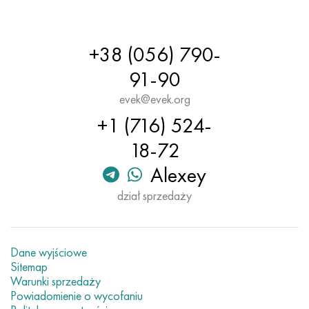
Hastelloy C-276
40XFA, 1.7223, AISI 4142
Hastelloy C2000
45X, 45h, 1,7035
+38 (056) 790-
91-90
Hastelloy 3
45HN2MFA, k2425, 45hnmf
evek@evek.org
Hastelloy x
A40G, 44smn28, 1.0762, 46s20
+1 (716) 524-
18-72
Udimet 500
Alexey
Udimet 720
dział sprzedaży
Dane wyjściowe
Sitemap
Warunki sprzedaży
Powiadomienie o wycofaniu