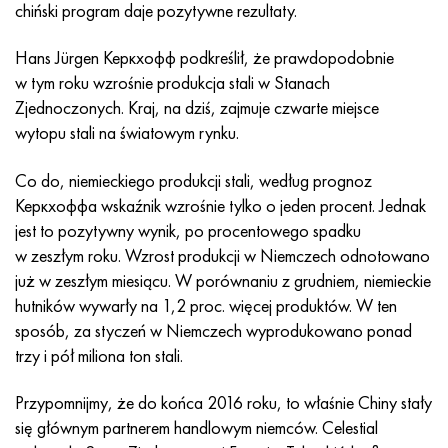
Incotherm
47nd
HN62VMYUT
WT-35
1.4466 - AISI 310MoLn
10X17H13M3T
2,0872, CuNi10Fe1Mn, Cw352h
Czerwony mosiądz
45G2, 45g2, AISI 1144
Р6М5, 1.3343, hs6-5-2, sw7m
chiński program daje pozytywne rezultaty.
Incotest
47НХР
HN62MVKYU
PT-1M
Stop Al6xn
10X18N18Yu4D
Silikonowy brąz aluminiowy
C84400, CuSn2ZnPb
Stal konstrukcyjna stopowa
Р6М5К5, 1.3243, hs6-5-2-5
Hans Jürgen Керкхофф podkreślił, że prawdopodobnie
w tym roku wzrośnie produkcja stali w Stanach
Jette M152
49KF
HN63MB
PT-3V
15-7Ph® - 1.4532
11X11N2V2MF
CW301G, C64200
C83600, CuSn5ZnPb
10g2, 10g2, AISI 1513
R6M5F3, 1.3344, hs6-5-3
Zjednoczonych. Kraj, na dziś, zajmuje czwarte miejsce
wytopu stali na światowym rynku.
Kobalt 6B
49K2F, 49K2FA-VI
XN65VM
PT-7M
PH 13-8 Mo - 1,4534
12X18H9T
brąz krzemowy
12X2H4A, 15NiCr13, 1.5752
Р9М4К8,1.3207
Co do, niemieckiego produkcji stali, według prognoz
Керкхоффа wskaźnik wzrośnie tylko o jeden procent. Jednak
marowanie 250
Stop 50N
HN65VMTYU
2B
1.4542 - 17-4Ph®
13H11N2V2MF
C65500, CuAl11Fe3
AC14, 11SMnPb30
R12F3, 1.3318, sw12
jest to pozytywny wynik, po procentowego spadku
w zeszłym roku. Wzrost produkcji w Niemczech odnotowano
Rene 41
Stop 50NP
KhN67MVTYu
SPT-2 sv
Custom 455® - 1.4543 - uns 45500
15x11mf
C65620, CuSi3Fe2Zn3
20G, 20min5
P18, 1.3355, hs18-0-1, sw18
już w zeszłym miesiącu. W porównaniu z grudniem, niemieckie
hutników wywarły na 1,2 proc. więcej produktów. W ten
Marażowanie 300
50NHS
KhN68VKTYU
AT3
1.4545 - 15-5Ph®
15х12vnmf
C65100, CuSi1,5
20XH3A, AISI 4320, 20hn3a
Stal węglowa
sposób, za styczeń w Niemczech wyprodukowano ponad
trzy i pół miliona ton stali.
Marażowanie 350
Stop 52N
KhN68VMTYUK-vd
3M
1.4548 - 17-4Ph®
15Х12Н2MVFAB
Brąz cynowo-ołowiowy
20HM, 24CrMo5, 20hm
У10,1.1645, C105W1
Przypomnijmy, że do końca 2016 roku, to właśnie Chiny stały
MP35N
52K12F
HN70VMTYU
TL3
1.4550 - AISI 347
15X16K5N2MVFAB
c92200, CuSn6Zn4Pb2
25KhGM, 20CrMo5, 1.7264
11G12, 110G13L, X120Mn12
się głównym partnerem handlowym niemców. Celestial