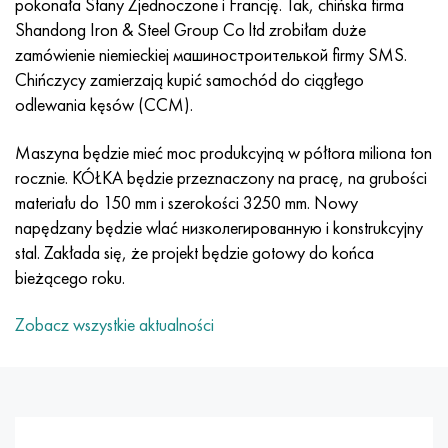
pokonała Stany Zjednoczone i Francję. Tak, chińska firma
MP159
56DGNH
HN73MBTYu
5B
1.4567 - AISI 304Cu
15X16H2AM
30X, AISI 5130, 30 godz
Shandong Iron & Steel Group Co ltd zrobiłam duże
zamówienie niemieckiej машиностроителькой firmy SMS.
Multimet n155
68NKhVKTYu
XN70YU
TL5
1.4570-aisi303Cu
18X11MNFB
30hg, 30hg
Chińczycy zamierzają kupić samochód do ciągłego
odlewania kęsów (CCM).
Nikrofer 5923 HMO
79NM, Magnifer 7904
HN75MBTYu
NA 6
1.4574 - Stop PH 15-7 Mo®
18X12VMBFR
30hgsa, 30hgsa
Maszyna będzie mieć moc produkcyjną w półtora miliona ton
Nicrofer 6030
80 mil morskich
XN75TBYu
TS-6
1.4580 - AISI 316Cb
20X12VNMF
30hgsn2a, 30hgsna
rocznie. KÓŁKA będzie przeznaczony na pracę, na grubości
materiału do 150 mm i szerokości 3250 mm. Nowy
Nitronik 40
80NMV-VI
XN77TYu
14 tytan
1.4597 - AISI 204Cu
20Х3MFW
30xn2ma, 30CrNiMo8
napędzany będzie wlać низколегированную i konstrukcyjny
stal. Zakłada się, że projekt będzie gotowy do końca
Nitronik 50
80NHS
XN77TYUR
SP-17
Stop 28 - 1.4563
21NKMT
30хн3а, 31nicr14
bieżącego roku.
Nitronika 60
81HMA
ХН78Т
40 tytanu
Stop 31 - 1.4562
37X12N8G8MFB
34khn3ma, 36NiCrMo16, 35NiCrMo16
Zobacz wszystkie aktualności
Nitronik 75
Rodzaje stopów precyzyjnych
HN80TBY
Stop 254smo® - 1.4547
40X10X2M
35hg, 35hg
Nimonic 80a
Bimetale termostatyczne
N65M, EP982
Stop 926 - 1.4529
40Х9С2
35hgsa, 35hgsa