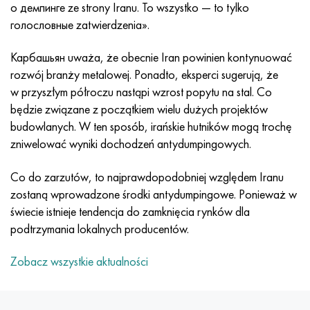
MP159
56DGNH
HN73MBTYu
5B
1.4567 - AISI 304Cu
15X16H2AM
30X, AISI 5130, 30 godz
o демпинге ze strony Iranu. To wszystko — to tylko
голословные zatwierdzenia».
Multimet n155
68NKhVKTYu
XN70YU
TL5
1.4570-aisi303Cu
18X11MNFB
30hg, 30hg
Карбашьян uważa, że obecnie Iran powinien kontynuować
rozwój branży metalowej. Ponadto, eksperci sugerują, że
Nikrofer 5923 HMO
79NM, Magnifer 7904
HN75MBTYu
NA 6
1.4574 - Stop PH 15-7 Mo®
18X12VMBFR
30hgsa, 30hgsa
w przyszłym półroczu nastąpi wzrost popytu na stal. Co
będzie związane z początkiem wielu dużych projektów
Nicrofer 6030
80 mil morskich
XN75TBYu
TS-6
1.4580 - AISI 316Cb
20X12VNMF
30hgsn2a, 30hgsna
budowlanych. W ten sposób, irańskie hutników mogą trochę
zniwelować wyniki dochodzeń antydumpingowych.
Nitronik 40
80NMV-VI
XN77TYu
14 tytan
1.4597 - AISI 204Cu
20Х3MFW
30xn2ma, 30CrNiMo8
Co do zarzutów, to najprawdopodobniej względem Iranu
Nitronik 50
80NHS
XN77TYUR
SP-17
Stop 28 - 1.4563
21NKMT
30хн3а, 31nicr14
zostaną wprowadzone środki antydumpingowe. Ponieważ w
świecie istnieje tendencja do zamknięcia rynków dla
Nitronika 60
81HMA
ХН78Т
40 tytanu
Stop 31 - 1.4562
37X12N8G8MFB
34khn3ma, 36NiCrMo16, 35NiCrMo16
podtrzymania lokalnych producentów.
Nitronik 75
Rodzaje stopów precyzyjnych
HN80TBY
Stop 254smo® - 1.4547
40X10X2M
35hg, 35hg
Zobacz wszystkie aktualności
Nimonic 80a
Bimetale termostatyczne
N65M, EP982
Stop 926 - 1.4529
40Х9С2
35hgsa, 35hgsa