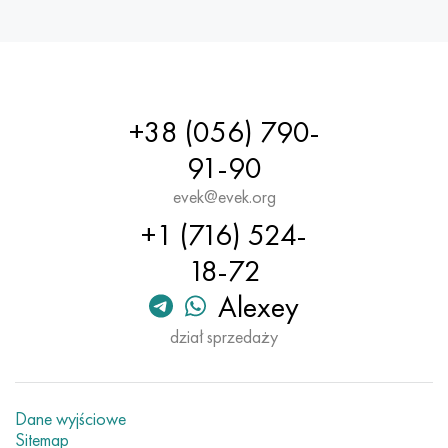
Hastelloy C-276
40XFA, 1.7223, AISI 4142
Hastelloy C2000
45X, 45h, 1,7035
Hastelloy 3
45HN2MFA, k2425, 45hnmf
+38 (056) 790-
91-90
Hastelloy x
A40G, 44smn28, 1.0762, 46s20
evek@evek.org
Udimet 500
+1 (716) 524-
Udimet 720
18-72
Alexey
dział sprzedaży
Dane wyjściowe
Sitemap