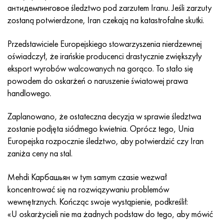
Incotherm
47nd
HN62VMYUT
WT-35
1.4466 - AISI 310MoLn
10X17H13M3T
2,0872, CuNi10Fe1Mn, Cw352h
Czerwony mosiądz
45G2, 45g2, AISI 1144
Р6М5, 1.3343, hs6-5-2, sw7m
антидемпинговое śledztwo pod zarzutem Iranu. Jeśli zarzuty
zostaną potwierdzone, Iran czekają na katastrofalne skutki.
Incotest
47НХР
HN62MVKYU
PT-1M
Stop Al6xn
10X18N18Yu4D
Silikonowy brąz aluminiowy
C84400, CuSn2ZnPb
Stal konstrukcyjna stopowa
Р6М5К5, 1.3243, hs6-5-2-5
Przedstawiciele Europejskiego stowarzyszenia nierdzewnej
Jette M152
49KF
HN63MB
PT-3V
15-7Ph® - 1.4532
11X11N2V2MF
CW301G, C64200
C83600, CuSn5ZnPb
10g2, 10g2, AISI 1513
R6M5F3, 1.3344, hs6-5-3
oświadczył, że irańskie producenci drastycznie zwiększyły
eksport wyrobów walcowanych na gorąco. To stało się
Kobalt 6B
49K2F, 49K2FA-VI
XN65VM
PT-7M
PH 13-8 Mo - 1,4534
12X18H9T
brąz krzemowy
12X2H4A, 15NiCr13, 1.5752
Р9М4К8,1.3207
powodem do oskarżeń o naruszenie światowej prawa
handlowego.
marowanie 250
Stop 50N
HN65VMTYU
2B
1.4542 - 17-4Ph®
13H11N2V2MF
C65500, CuAl11Fe3
AC14, 11SMnPb30
R12F3, 1.3318, sw12
Zaplanowano, że ostateczna decyzja w sprawie śledztwa
Rene 41
Stop 50NP
KhN67MVTYu
SPT-2 sv
Custom 455® - 1.4543 - uns 45500
15x11mf
C65620, CuSi3Fe2Zn3
20G, 20min5
P18, 1.3355, hs18-0-1, sw18
zostanie podjęta siódmego kwietnia. Oprócz tego, Unia
Europejska rozpocznie śledztwo, aby potwierdzić czy Iran
Marażowanie 300
50NHS
KhN68VKTYU
AT3
1.4545 - 15-5Ph®
15х12vnmf
C65100, CuSi1,5
20XH3A, AISI 4320, 20hn3a
Stal węglowa
zaniża ceny na stal.
Marażowanie 350
Stop 52N
KhN68VMTYUK-vd
3M
1.4548 - 17-4Ph®
15Х12Н2MVFAB
Brąz cynowo-ołowiowy
20HM, 24CrMo5, 20hm
У10,1.1645, C105W1
Mehdi Карбашьян w tym samym czasie wezwał
koncentrować się na rozwiązywaniu problemów
MP35N
52K12F
HN70VMTYU
TL3
1.4550 - AISI 347
15X16K5N2MVFAB
c92200, CuSn6Zn4Pb2
25KhGM, 20CrMo5, 1.7264
11G12, 110G13L, X120Mn12
wewnętrznych. Kończąc swoje wystąpienie, podkreślił:
«U oskarżycieli nie ma żadnych podstaw do tego, aby mówić