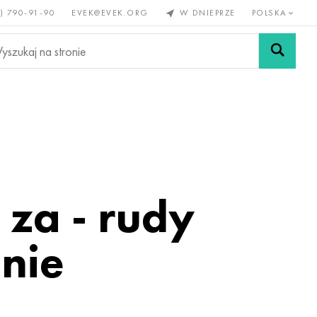
) 790-91-90
EVEK@EVEK.ORG
W DNIEPRZE
POLSKA
e
Stali
Siatki i
lazne
stopowej
połączenia
za - rudy
enie