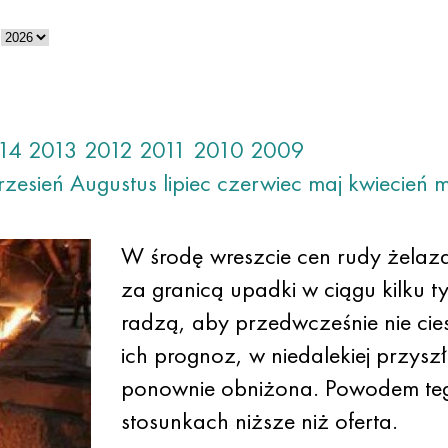
14
2013
2012
2011
2010
2009
rzesień
Augustus
lipiec
czerwiec
maj
kwiecień
m
W środę wreszcie cen rudy żelaza i
za granicą upadki w ciągu kilku t
radzą, aby przedwcześnie nie cie
ich prognoz, w niedalekiej przysz
ponownie obniżona. Powodem tego
stosunkach niższe niż oferta.