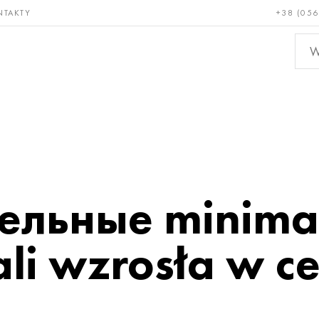
NTAKTY
+38 (056
adkie i
Brąz, miedź,
Metal
niotrwałe
mosiądz
nieże
льные minima 
tali wzrosła w c