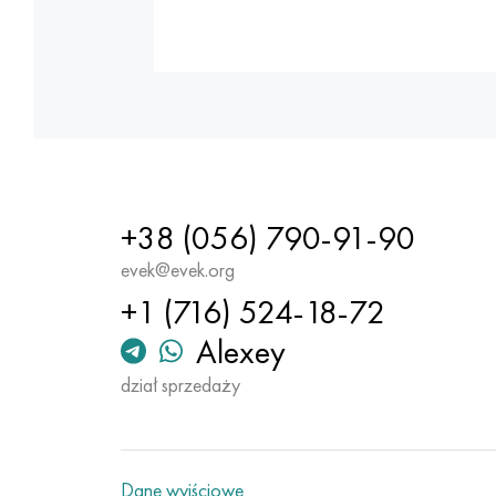
+38 (056) 790-91-90
evek@evek.org
+1 (716) 524-18-72
Alexey
dział sprzedaży
Dane wyjściowe