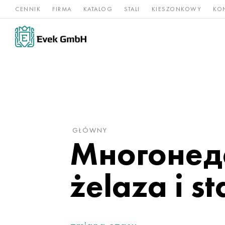
CENNIK
FIRMA
KATALOG
STALI
KIESZONKOWY
KO
Stopy
Stal
Rz
Tytan
niklu
nierdzewna
og
GŁÓWNY
Многонеде
żelaza i s