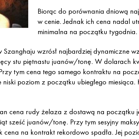
Biorąc do porównania dniową naj
w cenie. Jednak ich cena nadal ut
minimalna na początku tygodnia.
 w Szanghaju wzrósł najbardziej dynamiczne wz
ysięcy stu piętnastu juanów/tonę. W dolarach 
. Przy tym cena tego samego kontraktu na pocz
niski poziom z początku ubiegłego miesiąca. K
n cena rudy żelaza z dostawą na początku jesi
iąt sześć juanów/tonę. Przy tym sesyjny maksy
k cena na kontrakt rekordowo spadła. Jej pozio