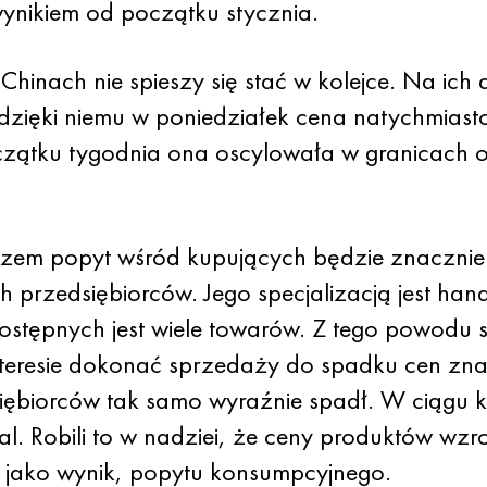
wynikiem od początku stycznia.
hinach nie spieszy się stać w kolejce. Na ich
zięki niemu w poniedziałek cena natychmiast
ątku tygodnia ona oscylowała w granicach os
zem popyt wśród kupujących będzie znacznie 
h przedsiębiorców. Jego specjalizacją jest ha
dostępnych jest wiele towarów. Z tego powodu 
interesie dokonać sprzedaży do spadku cen zna
ębiorców tak samo wyraźnie spadł. W ciągu kil
al. Robili to w nadziei, że ceny produktów wzr
 jako wynik, popytu konsumpcyjnego.