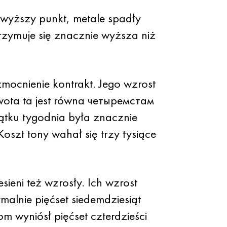
wyższy punkt, metale spadły
rzymuje się znacznie wyższa niż
mocnienie kontrakt. Jego wzrost
kwota ta jest równa четыремстам
ątku tygodnia była znacznie
oszt tony wahał się trzy tysiące
eni też wzrosły. Ich wzrost
malnie pięćset siedemdziesiąt
m wyniósł pięćset czterdzieści