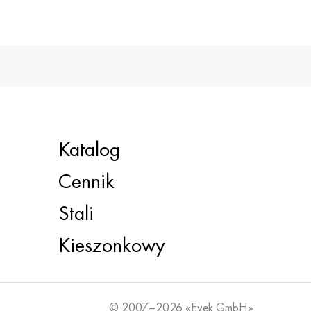
Katalog
Cennik
Stali
Kieszonkowy
© 2007–2026 «Evek GmbH»