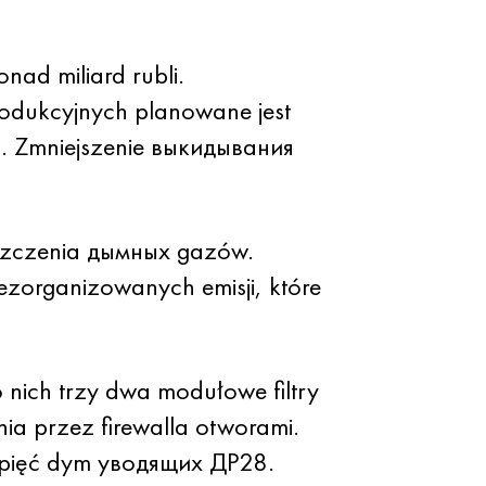
nad miliard rubli.
odukcyjnych planowane jest
u. Zmniejszenie выкидывания
yszczenia дымных gazów.
ezorganizowanych emisji, które
nich trzy dwa modułowe filtry
ia przez firewalla otworami.
 pięć dym уводящих ДР28.