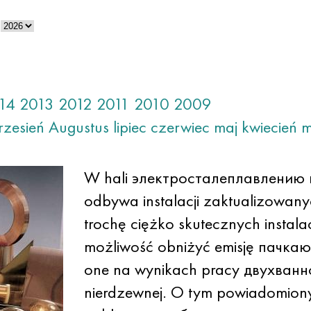
14
2013
2012
2011
2010
2009
rzesień
Augustus
lipiec
czerwiec
maj
kwiecień
m
W hali электросталеплавлению 
odbywa instalacji zaktualizowan
trochę ciężko skutecznych instal
możliwość obniżyć emisję пачкающ
one na wynikach pracy двухванно
nierdzewnej. O tym powiadomiony