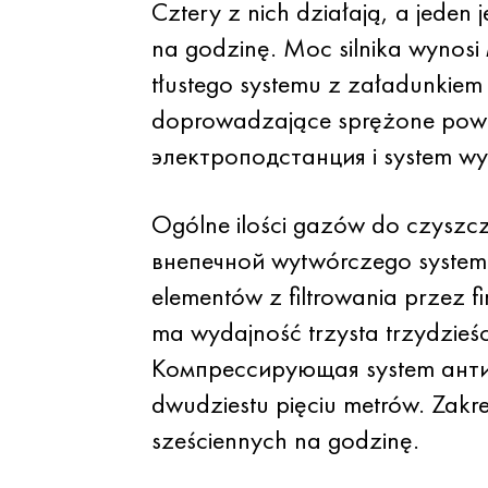
Cztery z nich działają, a jeden
na godzinę. Moc silnika wynosi
tłustego systemu z załadunkie
doprowadzające sprężone powiet
электроподстанция i system wy
Ogólne ilości gazów do czyszcz
внепечной wytwórczego systemu
elementów z filtrowania przez
ma wydajność trzysta trzydzieś
Компрессирующая system антипы
dwudziestu pięciu metrów. Zakr
sześciennych na godzinę.