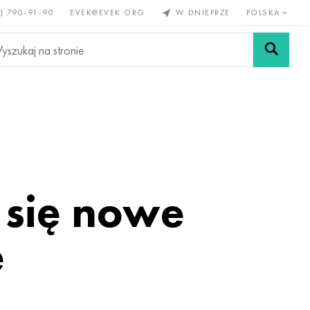
) 790-91-90
EVEK@EVEK.ORG
W DNIEPRZE
POLSKA
e
Stali
Siatki i
lazne
stopowej
połączenia
 się nowe
е