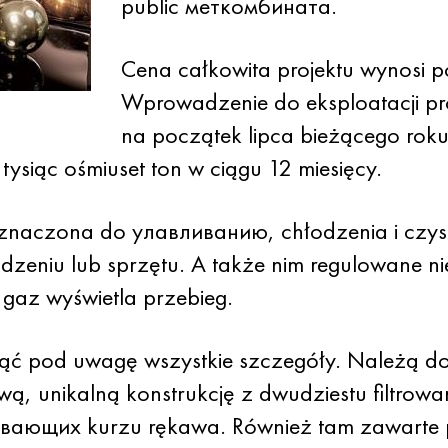
public меткомбината.
Cena całkowita projektu wynosi po
Wprowadzenie do eksploatacji pr
na początek lipca bieżącego rok
 tysiąc ośmiuset ton w ciągu 12 miesięcy.
zeznaczona do улавливанию, chłodzenia i cz
dzeniu lub sprzętu. A także nim regulowane ni
 gaz wyświetla przebieg.
ć pod uwagę wszystkie szczegóły. Należą do 
, unikalną konstrukcję z dwudziestu filtrowan
вающих kurzu rękawa. Również tam zawarte