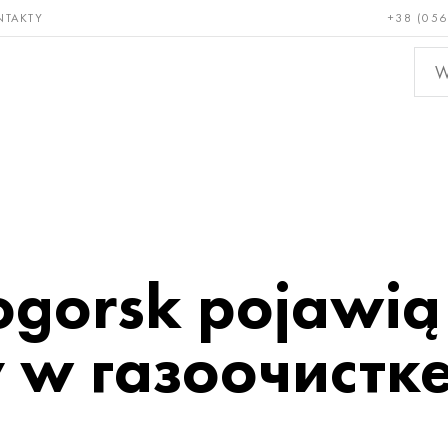
NTAKTY
+38 (056
adkie i
Brąz, miedź,
Metal
niotrwałe
mosiądz
nieże
gorsk pojawią
 w газоочистк