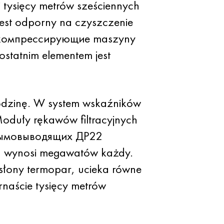
i tysięcy metrów sześciennych
jest odporny na czyszczenie
est компрессирующие maszyny
statnim elementem jest
godzinę. W system wskaźników
oduły rękawów filtracyjnych
a дымовыводящих ДР22
ka wynosi megawatów każdy.
łony termopar, ucieka równe
naście tysięcy metrów