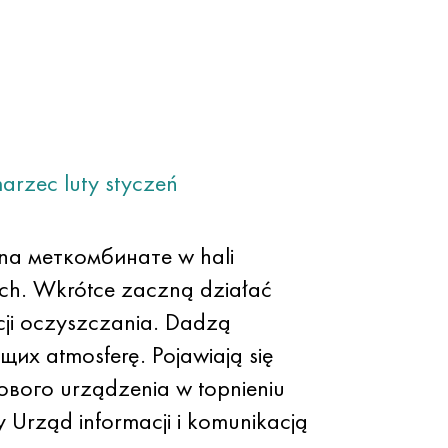
arzec
luty
styczeń
na меткомбинате w hali
ych. Wkrótce zaczną działać
acji oczyszczania. Dadzą
их atmosferę. Pojawiają się
вого urządzenia w topnieniu
 Urząd informacji i komunikacją