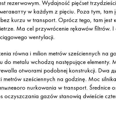
 jest rezerwowym. Wydajność pięćset trzydzieśc
 мегаватту w każdym z pięciu. Poza tym, tam 
m bez kurzu w transport. Oprócz tego, tam j
rze. Ma cel przywrócenie rękawów filtrów. I o
ciągowego wentylacji.
enia równa i milion metrów sześciennych na 
 do metalu wchodzą następujące elementy. M
 firewalla otworami podobnej konstrukcji. Dw
ci metrów sześciennych na godzinę. Moc silni
левого nurkowania w transport. Średnice os
es oczyszczania gazów stanowią dwieście czter