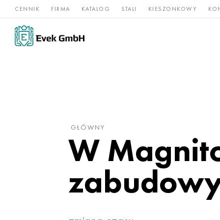
CENNIK
FIRMA
KATALOG
STALI
KIESZONKOWY
KO
Stopy
Stal
Rz
Tytan
niklu
nierdzewna
og
GŁÓWNY
W Magnito
zabudowy