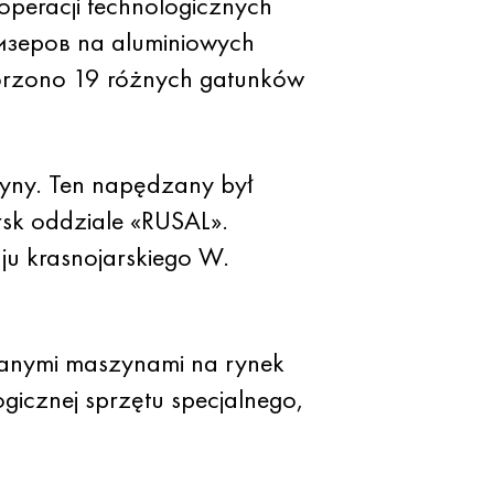
eracji technologicznych
изеров na aluminiowych
worzono 19 różnych gatunków
yny. Ten napędzany był
rsk oddziale «RUSAL».
ju krasnojarskiego W.
danymi maszynami na rynek
gicznej sprzętu specjalnego,