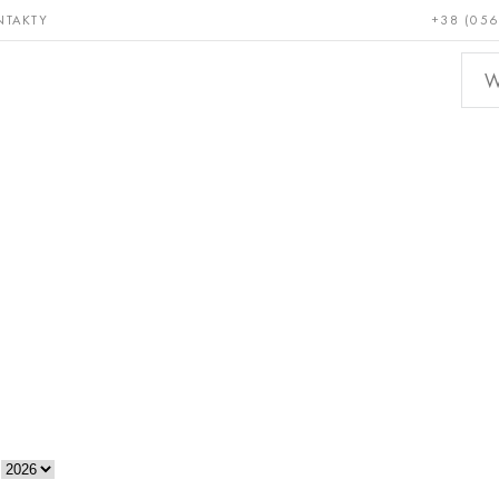
NTAKTY
+38 (056
adkie i
Brąz, miedź,
Metal
niotrwałe
mosiądz
nieże
e