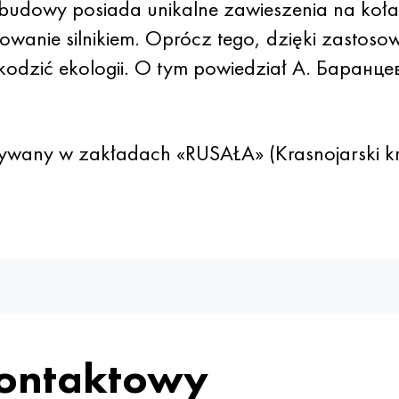
budowy posiada unikalne zawieszenia na koł
wanie silnikiem. Oprócz tego, dzięki zastosow
zkodzić ekologii. O tym powiedział A. Баранц
używany w zakładach «RUSAŁA» (Krasnojarski kr
kontaktowy