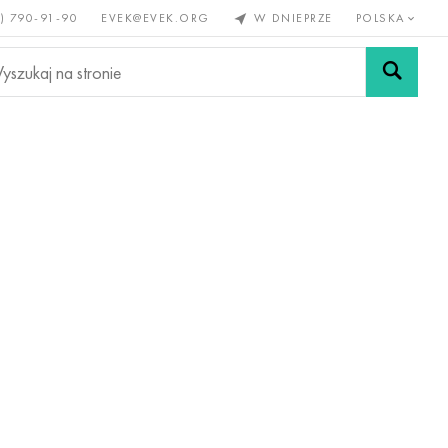
) 790-91-90
EVEK@EVEK.ORG
W DNIEPRZE
POLSKA
e
Stali
Siatki i
lazne
stopowej
połączenia