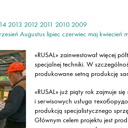
14
2013
2012
2011
2010
2009
rzesień
Augustus
lipiec
czerwiec
maj
kwiecień
m
«RUSAL» zainwestował więcej półt
specjalnej techniki. W szczególnośc
produkowane setną produkcję sam
«RUSAL» już piąty rok zajmuje się
i serwisowych usługa техоборудов
produkcją specjalistycznego sprzę
Głównym celem projektu jest prod