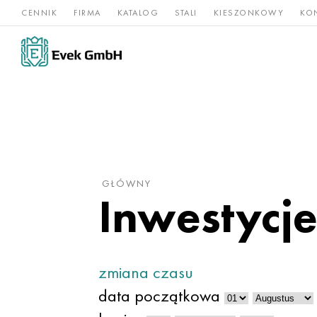
CENNIK
FIRMA
KATALOG
STALI
KIESZONKOWY
KO
Stopy
Stal
Rz
Tytan
niklu
nierdzewna
og
GŁÓWNY
Inwestycj
zmiana czasu
data początkowa