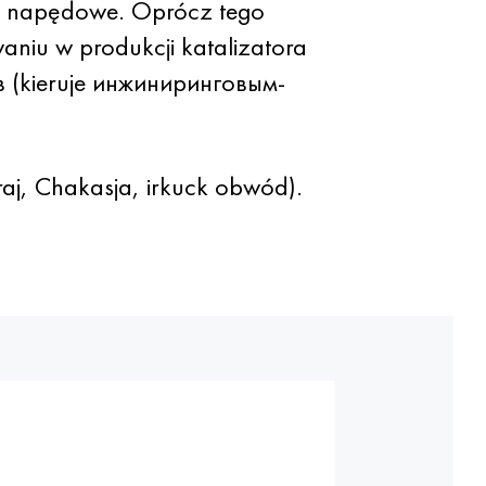
a napędowe. Oprócz tego
aniu w produkcji katalizatora
ев (kieruje инжиниринговым-
aj, Chakasja, irkuck obwód).