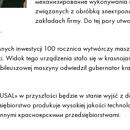
механизирование wykonywania op
związanych z obróbką электрол
zakładach firmy. Do tej pory ut
.
nych inwestycji 100 rocznica wytwórczy masz
. Widok tego urządzenia stało się w krasnoja
bileuszowej maszyny odwiedził gubernator kra
USAL» w przyszłości będzie w stanie wyjść z 
ębiorstwo produkuje wysokiej jakości technolo
 innymi красноярскими przedsiębiorstwami.