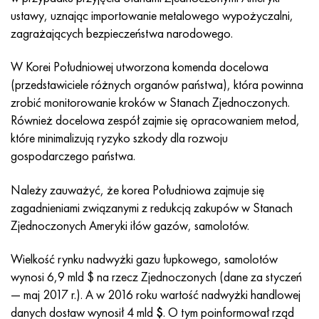
Incotherm
47nd
HN62VMYUT
WT-35
1.4466 - AISI 310MoLn
10X17H13M3T
2,0872, CuNi10Fe1Mn, Cw352h
Czerwony mosiądz
45G2, 45g2, AISI 1144
Р6М5, 1.3343, hs6-5-2, sw7m
ustawy, uznając importowanie metalowego wypożyczalni,
zagrażających bezpieczeństwa narodowego.
Incotest
47НХР
HN62MVKYU
PT-1M
Stop Al6xn
10X18N18Yu4D
Silikonowy brąz aluminiowy
C84400, CuSn2ZnPb
Stal konstrukcyjna stopowa
Р6М5К5, 1.3243, hs6-5-2-5
W Korei Południowej utworzona komenda docelowa
Jette M152
49KF
HN63MB
PT-3V
15-7Ph® - 1.4532
11X11N2V2MF
CW301G, C64200
C83600, CuSn5ZnPb
10g2, 10g2, AISI 1513
R6M5F3, 1.3344, hs6-5-3
(przedstawiciele różnych organów państwa), która powinna
zrobić monitorowanie kroków w Stanach Zjednoczonych.
Kobalt 6B
49K2F, 49K2FA-VI
XN65VM
PT-7M
PH 13-8 Mo - 1,4534
12X18H9T
brąz krzemowy
12X2H4A, 15NiCr13, 1.5752
Р9М4К8,1.3207
Również docelowa zespół zajmie się opracowaniem metod,
które minimalizują ryzyko szkody dla rozwoju
marowanie 250
Stop 50N
HN65VMTYU
2B
1.4542 - 17-4Ph®
13H11N2V2MF
C65500, CuAl11Fe3
AC14, 11SMnPb30
R12F3, 1.3318, sw12
gospodarczego państwa.
Rene 41
Stop 50NP
KhN67MVTYu
SPT-2 sv
Custom 455® - 1.4543 - uns 45500
15x11mf
C65620, CuSi3Fe2Zn3
20G, 20min5
P18, 1.3355, hs18-0-1, sw18
Należy zauważyć, że korea Południowa zajmuje się
zagadnieniami związanymi z redukcją zakupów w Stanach
Marażowanie 300
50NHS
KhN68VKTYU
AT3
1.4545 - 15-5Ph®
15х12vnmf
C65100, CuSi1,5
20XH3A, AISI 4320, 20hn3a
Stal węglowa
Zjednoczonych Ameryki iłów gazów, samolotów.
Marażowanie 350
Stop 52N
KhN68VMTYUK-vd
3M
1.4548 - 17-4Ph®
15Х12Н2MVFAB
Brąz cynowo-ołowiowy
20HM, 24CrMo5, 20hm
У10,1.1645, C105W1
Wielkość rynku nadwyżki gazu łupkowego, samolotów
wynosi 6,9 mld $ na rzecz Zjednoczonych (dane za styczeń
MP35N
52K12F
HN70VMTYU
TL3
1.4550 - AISI 347
15X16K5N2MVFAB
c92200, CuSn6Zn4Pb2
25KhGM, 20CrMo5, 1.7264
11G12, 110G13L, X120Mn12
— maj 2017 r.). A w 2016 roku wartość nadwyżki handlowej
danych dostaw wynosił 4 mld
$
. O tym poinformował rząd