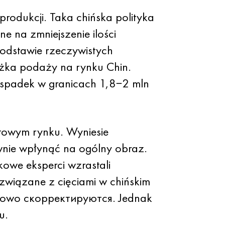
produkcji. Taka chińska polityka
e na zmniejszenie ilości
odstawie rzeczywistych
żka podaży na rynku Chin.
o spadek w granicach 1,8−2 mln
towym rynku. Wyniesie
wnie wpłynąć na ogólny obraz.
owe eksperci wzrastali
wiązane z cięciami w chińskim
y nowo скорректируются. Jednak
u.