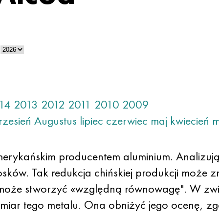
14
2013
2012
2011
2010
2009
rzesień
Augustus
lipiec
czerwiec
maj
kwiecień
m
merykańskim producentem aluminium. Analizują
sków. Tak redukcja chińskiej produkcji może 
to może stworzyć «względną równowagę". W zwi
miar tego metalu. Ona obniżyć jego ocenę, zg