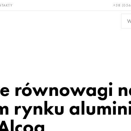
NTAKTY
+38 (056
adkie i
Brąz, miedź,
Metal
niotrwałe
mosiądz
nieże
ie równowagi n
 rynku alumin
Alcoa