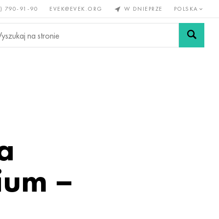
) 790-91-90
EVEK@EVEK.ORG
W DNIEPRZE
POLSKA
e
Stali
Siatki i
lazne
stopowej
połączenia
a
ium –