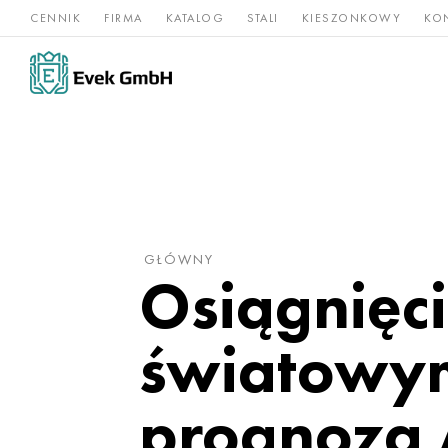
CENNIK
FIRMA
KATALOG
STALI
KIESZONKOWY
KO
Stopy
Stal
Rz
Tytan
niklu
nierdzewna
og
GŁÓWNY
Osiągnięc
światowym
prognoza 