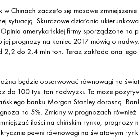
 jak w Chinach zaczęło się masowe zmniejszenie 
ej sytuacją. Skurczowe działania ukierunkowan
 Opinia amerykańskiej firmy sporządzone na p
o jej prognozy na koniec 2017 mówią o nadwy
d 2,2 do 2,4 mln ton. Teraz zakłada ona jeg
 można będzie obserwować równowagi na świa
 aż do 100 tys. ton nadwyżki. To może pozyty
ańskiego banku Morgan Stanley dorosną. Bank
ognoza na 5%. Zmiany w prognozach również z
mniejszać ilości na chińskim rynku, prognoz
raktycznie pewni równowagi na światowym rynk