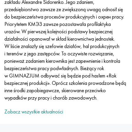
zakładu Alexandre Sidorenko. Jego zdaniem,
Incotherm
47nd
HN62VMYUT
WT-35
1.4466 - AISI 310MoLn
10X17H13M3T
2,0872, CuNi10Fe1Mn, Cw352h
Czerwony mosiądz
45G2, 45g2, AISI 1144
Р6М5, 1.3343, hs6-5-2, sw7m
przedsiębiorstwo zawsze ze zwiększoną uwagą odnosił się
do bezpieczeństwa procesów produkcyjnych i охрен pracy.
Incotest
47НХР
HN62MVKYU
PT-1M
Stop Al6xn
10X18N18Yu4D
Silikonowy brąz aluminiowy
C84400, CuSn2ZnPb
Stal konstrukcyjna stopowa
Р6М5К5, 1.3243, hs6-5-2-5
Priorytetem КМЭЗ zawsze pozostawała profilaktyka
urazów. W pierwszej kolejności podstawy bezpiecznej
Jette M152
49KF
HN63MB
PT-3V
15-7Ph® - 1.4532
11X11N2V2MF
CW301G, C64200
C83600, CuSn5ZnPb
10g2, 10g2, AISI 1513
R6M5F3, 1.3344, hs6-5-3
działalności opanował w skład kierownictwa jednostek.
W liście znalazły się szefowie działów, hal produkcyjnych
Kobalt 6B
49K2F, 49K2FA-VI
XN65VM
PT-7M
PH 13-8 Mo - 1,4534
12X18H9T
brąz krzemowy
12X2H4A, 15NiCr13, 1.5752
Р9М4К8,1.3207
i terenów z jego zastępców. To oczywiste rozwiązanie,
ponieważ zadaniem kierownika jest zapewnienie i kontrola
marowanie 250
Stop 50N
HN65VMTYU
2B
1.4542 - 17-4Ph®
13H11N2V2MF
C65500, CuAl11Fe3
AC14, 11SMnPb30
R12F3, 1.3318, sw12
bezpieczeństwa pracy podwładnych. Bieżący rok
w GIMNAZJUM odbywać się będzie pod hasłem «Rok
Rene 41
Stop 50NP
KhN67MVTYu
SPT-2 sv
Custom 455® - 1.4543 - uns 45500
15x11mf
C65620, CuSi3Fe2Zn3
20G, 20min5
P18, 1.3355, hs18-0-1, sw18
bezpiecznej produkcji». Oprócz szkolenia prowadzone będą
inne środki zapobiegawcze, skierowane przeciwko
Marażowanie 300
50NHS
KhN68VKTYU
AT3
1.4545 - 15-5Ph®
15х12vnmf
C65100, CuSi1,5
20XH3A, AISI 4320, 20hn3a
Stal węglowa
wypadków przy pracy i chorób zawodowych.
Marażowanie 350
Stop 52N
KhN68VMTYUK-vd
3M
1.4548 - 17-4Ph®
15Х12Н2MVFAB
Brąz cynowo-ołowiowy
20HM, 24CrMo5, 20hm
У10,1.1645, C105W1
Zobacz wszystkie aktualności
MP35N
52K12F
HN70VMTYU
TL3
1.4550 - AISI 347
15X16K5N2MVFAB
c92200, CuSn6Zn4Pb2
25KhGM, 20CrMo5, 1.7264
11G12, 110G13L, X120Mn12