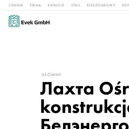
CENNIK
FIRMA
KATALOG
STALI
KIESZONKOWY
KO
Stopy
Stal
Rz
Tytan
niklu
nierdzewna
og
GŁÓWNY
Лахта Ośr
konstrukcj
Белэнерг