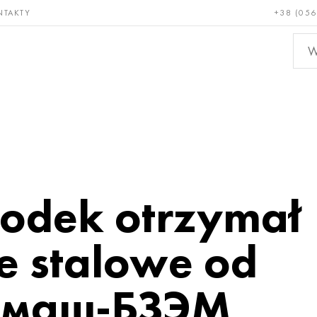
NTAKTY
+38 (056
adkie i
Brąz, miedź,
Metal
niotrwałe
mosiądz
nieże
odek otrzymał
e stalowe od
омаш-БЗЭМ