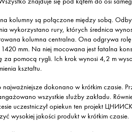
szystko znajduje się pod kątem do osi sameg
ilna kolumny są połączone między sobą. Odby
nia wykorzystano rury, których średnica wynos
owana kolumna centralna. Ona odgrywa rolę p
si 1420 mm. Na niej mocowana jest fatalna ko
ię za pomocą rygli. Ich krok wynosi 4,2 m wysok
ienia kształtu.
o najważniejsze dokonano w krótkim czasie. Pr
angażowano wszystkie służby zakładu. Równi
esie uczestniczył opiekun ten projekt ЦНИИСК
zyć wysokiej jakości produkt w krótkim czasie.