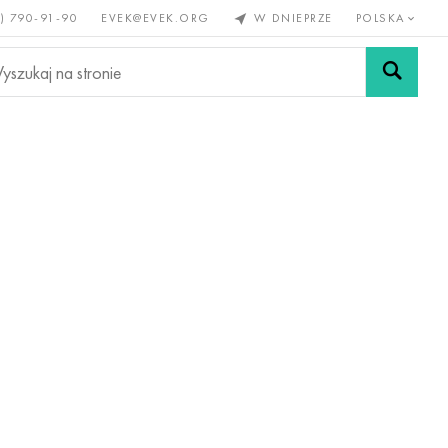
) 790-91-90
EVEK@EVEK.ORG
W DNIEPRZE
POLSKA
e
Stali
Siatki i
lazne
stopowej
połączenia