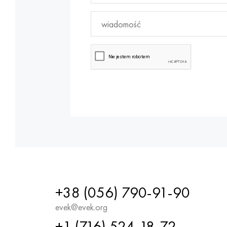
+38 (056) 790-91-90
evek@evek.org
+1 (716) 524-18-72