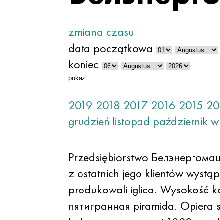
zmiana czasu
data początkowa
koniec
pokaz
2019
2018
2017
2016
2015
20
grudzień
listopad
październik
w
Przedsiębiorstwo Белэнергомаш
z ostatnich jego klientów wystą
produkowali iglica. Wysokość ko
пятигранная piramida. Opiera 