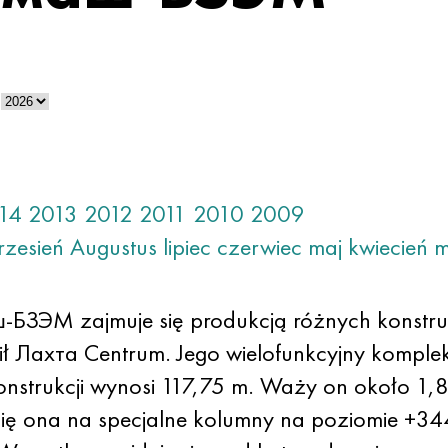
14
2013
2012
2011
2010
2009
rzesień
Augustus
lipiec
czerwiec
maj
kwiecień
m
-БЗЭМ zajmuje się produkcją różnych konstruk
pił Лахта Centrum. Jego wielofunkcyjny komple
nstrukcji wynosi 117,75 m. Waży on około 1,85
się ona na specjalne kolumny na poziomie +34