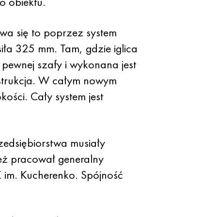
o obiektu.
wa się to poprzez system
iła 325 mm. Tam, gdzie iglica
ewnej szafy i wykonana jest
nstrukcja. W całym nowym
ości. Cały system jest
zedsiębiorstwa musiały
eż pracował generalny
 im. Kucherenko. Spójność