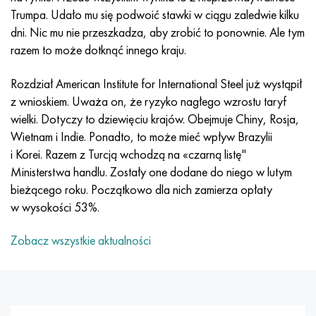
Incotherm
47nd
HN62VMYUT
WT-35
1.4466 - AISI 310MoLn
10X17H13M3T
2,0872, CuNi10Fe1Mn, Cw352h
Czerwony mosiądz
45G2, 45g2, AISI 1144
Р6М5, 1.3343, hs6-5-2, sw7m
Trumpa. Udało mu się podwoić stawki w ciągu zaledwie kilku
dni. Nic mu nie przeszkadza, aby zrobić to ponownie. Ale tym
Incotest
47НХР
HN62MVKYU
PT-1M
Stop Al6xn
10X18N18Yu4D
Silikonowy brąz aluminiowy
C84400, CuSn2ZnPb
Stal konstrukcyjna stopowa
Р6М5К5, 1.3243, hs6-5-2-5
razem to może dotknąć innego kraju.
Jette M152
49KF
HN63MB
PT-3V
15-7Ph® - 1.4532
11X11N2V2MF
CW301G, C64200
C83600, CuSn5ZnPb
10g2, 10g2, AISI 1513
R6M5F3, 1.3344, hs6-5-3
Rozdział American Institute for International Steel już wystąpił
z wnioskiem. Uważa on, że ryzyko nagłego wzrostu taryf
Kobalt 6B
49K2F, 49K2FA-VI
XN65VM
PT-7M
PH 13-8 Mo - 1,4534
12X18H9T
brąz krzemowy
12X2H4A, 15NiCr13, 1.5752
Р9М4К8,1.3207
wielki. Dotyczy to dziewięciu krajów. Obejmuje Chiny, Rosja,
Wietnam i Indie. Ponadto, to może mieć wpływ Brazylii
marowanie 250
Stop 50N
HN65VMTYU
2B
1.4542 - 17-4Ph®
13H11N2V2MF
C65500, CuAl11Fe3
AC14, 11SMnPb30
R12F3, 1.3318, sw12
i Korei. Razem z Turcją wchodzą na «czarną listę"
Ministerstwa handlu. Zostały one dodane do niego w lutym
Rene 41
Stop 50NP
KhN67MVTYu
SPT-2 sv
Custom 455® - 1.4543 - uns 45500
15x11mf
C65620, CuSi3Fe2Zn3
20G, 20min5
P18, 1.3355, hs18-0-1, sw18
bieżącego roku. Początkowo dla nich zamierza opłaty
w wysokości 53%.
Marażowanie 300
50NHS
KhN68VKTYU
AT3
1.4545 - 15-5Ph®
15х12vnmf
C65100, CuSi1,5
20XH3A, AISI 4320, 20hn3a
Stal węglowa
Zobacz wszystkie aktualności
Marażowanie 350
Stop 52N
KhN68VMTYUK-vd
3M
1.4548 - 17-4Ph®
15Х12Н2MVFAB
Brąz cynowo-ołowiowy
20HM, 24CrMo5, 20hm
У10,1.1645, C105W1
MP35N
52K12F
HN70VMTYU
TL3
1.4550 - AISI 347
15X16K5N2MVFAB
c92200, CuSn6Zn4Pb2
25KhGM, 20CrMo5, 1.7264
11G12, 110G13L, X120Mn12