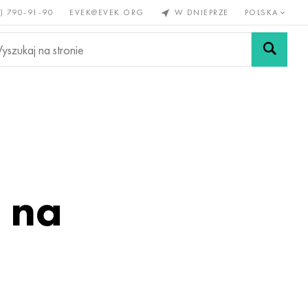
) 790-91-90
EVEK@EVEK.ORG
W DNIEPRZE
POLSKA
e
Stali
Siatki i
lazne
stopowej
połączenia
 na