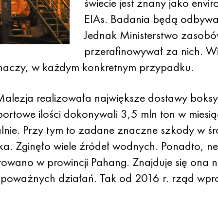
świecie jest znany jako envi
EIAs. Badania będą odbywać
Jednak Ministerstwo zasobów
przerafinowywał za nich. W
 Znaczy, w każdym konkretnym przypadku.
alezja realizowała największe dostawy boks
rtowe ilości dokonywali 3,5 mln ton w miesią
lnie. Przy tym to zadane znaczne szkody w ś
ska. Zginęło wiele źródeł wodnych. Ponadto, 
owano w prowincji Pahang. Znajduje się ona n
ia poważnych działań. Tak od 2016 r. rząd wp