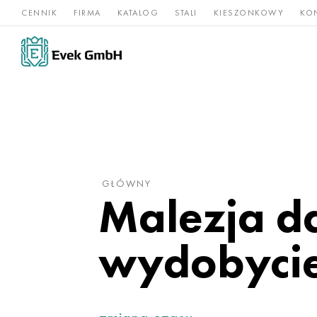
CENNIK
FIRMA
KATALOG
STALI
KIESZONKOWY
KO
Stopy
Stal
Rz
Tytan
niklu
nierdzewna
og
GŁÓWNY
Malezja d
wydobyci