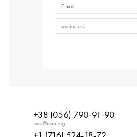
+38 (056) 790-91-90
evek@evek.org
+1 (716) 524-18-72