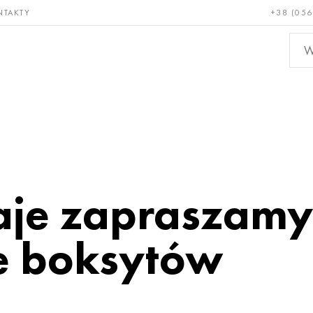
NTAKTY
+38 (056
adkie i
Brąz, miedź,
Metal
niotrwałe
mosiądz
nieże
aje zapraszamy
e boksytów