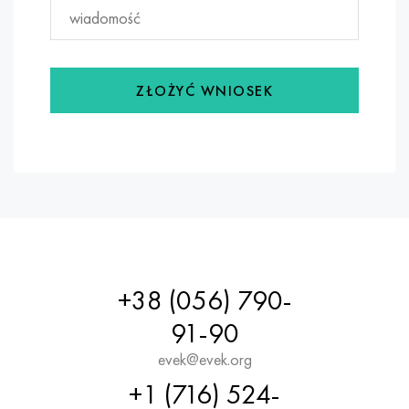
ZŁOŻYĆ WNIOSEK
+38 (056) 790-
91-90
evek@evek.org
+1 (716) 524-