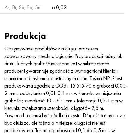
Hastelloy C-276
40XFA, 1.7223, AISI 4142
As, Bi, Sb, Pb, Sn:
o 0,02
Hastelloy C2000
45X, 45h, 1,7035
Hastelloy 3
45HN2MFA, k2425, 45hnmf
Produkcja
Hastelloy x
A40G, 44smn28, 1.0762, 46s20
Otrzymywanie produktów z niklu jest procesem
zaawansowanym technologicznie. Przy produkcji taśmy lub
Udimet 500
drutu, których grubość mierzona jest w mikrometrach,
producent gwarantuje zgodność z wymaganiami klienta i
Udimet 720
minimalne odchylenia od ustalonych norm. Taśma NP-2 jest
produkowana zgodnie z
GOST 15
515-70 o grubości 0,05-
2 mm z odchyleniem 0,01-0,1 mm w kierunku zmniejszania
grubości; szerokość 10 - 300 mm z tolerancją 0,2-1 mm w
kierunku zwiększania szerokości; długość - 2,5 m.
Powierzchnia musi być gładka i czysta. Długość taśmy może
być dłuższa, ale taśma o mniejszej długości nie jest
produkowana. Taśma o grubości od 0,1 do 0,5 mm, w